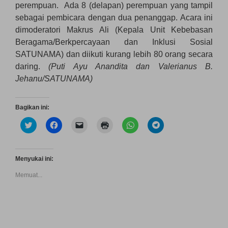
perempuan. Ada 8 (delapan) perempuan yang tampil
sebagai pembicara dengan dua penanggap. Acara ini
dimoderatori Makrus Ali (Kepala Unit Kebebasan
Beragama/Berkpercayaan dan Inklusi Sosial
SATUNAMA) dan diikuti kurang lebih 80 orang secara
daring.
(Puti Ayu Anandita dan Valerianus B.
Jehanu/SATUNAMA)
Bagikan ini:
K
K
K
K
K
K
l
l
l
l
l
l
i
i
i
i
i
i
k
k
k
k
k
k
u
u
u
u
u
u
n
n
n
n
n
n
Menyukai ini:
t
t
t
t
t
t
u
u
u
u
u
u
Memuat...
k
k
k
k
k
k
b
m
m
m
b
b
e
e
e
e
e
e
r
m
n
n
r
r
b
b
g
c
b
b
a
a
i
e
a
a
g
g
r
t
g
g
i
i
i
a
i
i