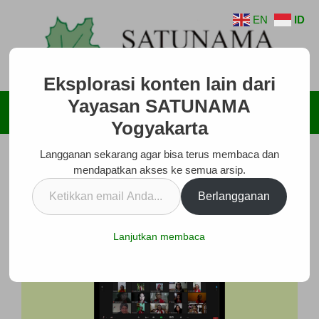
Langsung
EN
ID
ke
isi
Eksplorasi konten lain dari
Yayasan SATUNAMA
Menu
Yogyakarta
Langganan sekarang agar bisa terus membaca dan
mendapatkan akses ke semua arsip.
Ketikkan
Berlangganan
email
Anda...
Lanjutkan membaca