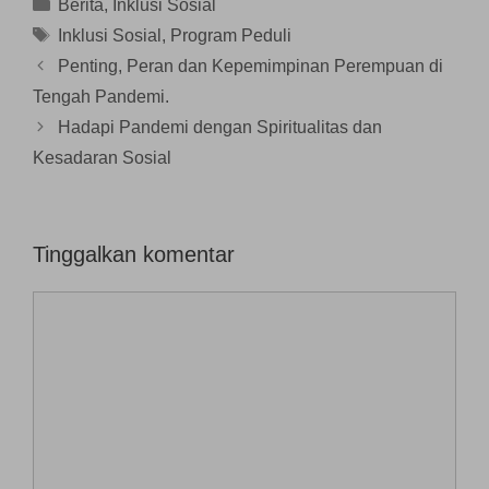
Kategori
Berita
,
Inklusi Sosial
u
a
d
)
)
)
r
e
Tag
Inklusi Sosial
,
Program Peduli
u
l
)
a
Penting, Peran dan Kepemimpinan Perempuan di
y
a
n
Tengah Pandemi.
g
b
Hadapi Pandemi dengan Spiritualitas dan
a
r
Kesadaran Sosial
u
)
Tinggalkan komentar
Komentar