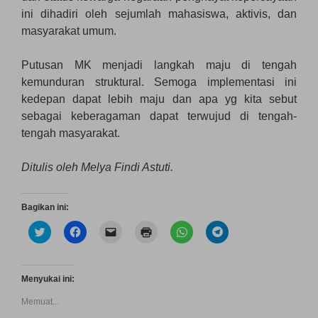
ini dihadiri oleh sejumlah mahasiswa, aktivis, dan
masyarakat umum.
Putusan MK menjadi langkah maju di tengah
kemunduran struktural. Semoga implementasi ini
kedepan dapat lebih maju dan apa yg kita sebut
sebagai keberagaman dapat terwujud di tengah-
tengah masyarakat.
Ditulis oleh Melya Findi Astuti.
Bagikan ini:
K
K
K
K
K
K
l
l
l
l
l
l
i
i
i
i
i
i
k
k
k
k
k
k
u
u
u
u
u
u
n
n
n
n
n
n
Menyukai ini:
t
t
t
t
t
t
u
u
u
u
u
u
Memuat...
k
k
k
k
k
k
b
m
m
m
b
b