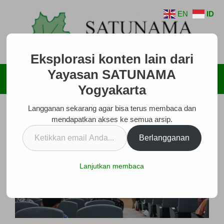
Langsung
EN
ID
ke
isi
Eksplorasi konten lain dari
Yayasan SATUNAMA
Menu
Yogyakarta
Langganan sekarang agar bisa terus membaca dan
mendapatkan akses ke semua arsip.
Ketikkan
Berlangganan
email
Anda...
Lanjutkan membaca