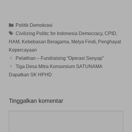
a
a
a
n
n
n
y
d
g
g
g
a
i
b
b
b
n
j
a
a
a
g
e
r
r
r
b
n
u
u
Kategori
Politik Demokrasi
u
a
d
)
)
)
r
e
Tag
Civilizing Politic for Indonesia Democracy
,
CPID
,
u
l
)
a
HAM
,
Kebebasan Beragama
,
Melya Findi
,
Penghayat
y
a
n
Kepercayaan
g
b
Pelatihan – Fundraising “Operasi Senyap”
a
r
Tiga Desa Mitra Konsorsium SATUNAMA
u
)
Dapatkan SK HPHD
Tinggalkan komentar
Komentar