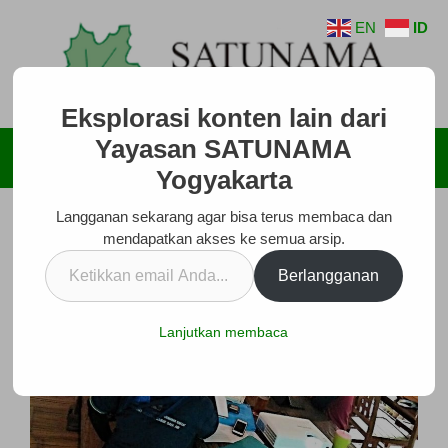
Langsung
EN
ID
ke
isi
Eksplorasi konten lain dari
Yayasan SATUNAMA
Menu
Yogyakarta
Langganan sekarang agar bisa terus membaca dan
mendapatkan akses ke semua arsip.
Ketikkan
Berlangganan
email
Anda...
Lanjutkan membaca