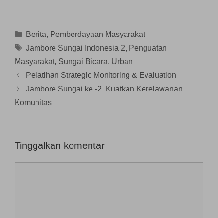
n
y
d
g
g
g
a
i
b
b
b
n
j
a
a
a
g
e
r
r
r
b
n
u
u
Kategori
Berita
,
Pemberdayaan Masyarakat
u
a
d
)
)
)
r
e
Tag
Jambore Sungai Indonesia 2
,
Penguatan
u
l
)
a
Masyarakat
,
Sungai Bicara
,
Urban
y
a
n
Pelatihan Strategic Monitoring & Evaluation
g
b
Jambore Sungai ke -2, Kuatkan Kerelawanan
a
r
Komunitas
u
)
Tinggalkan komentar
Komentar