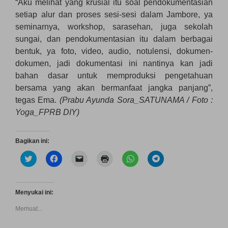
“Aku melihat yang krusial itu soal pendokumentasian
setiap alur dan proses sesi-sesi dalam Jambore, ya
seminarnya, workshop, sarasehan, juga sekolah
sungai, dan pendokumentasian itu dalam berbagai
bentuk, ya foto, video, audio, notulensi, dokumen-
dokumen, jadi dokumentasi ini nantinya kan jadi
bahan dasar untuk memproduksi pengetahuan
bersama yang akan bermanfaat jangka panjang”,
tegas Ema.
(Prabu Ayunda Sora_SATUNAMA / Foto :
Yoga_FPRB DIY)
Bagikan ini:
K
K
K
K
K
K
l
l
l
l
l
l
i
i
i
i
i
i
k
k
k
k
k
k
u
u
u
u
u
u
n
n
n
n
n
n
Menyukai ini:
t
t
t
t
t
t
u
u
u
u
u
u
Memuat...
k
k
k
k
k
k
b
m
m
m
b
b
e
e
e
e
e
e