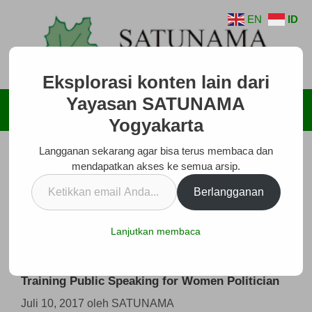
Langsung
EN
ID
ke
isi
Eksplorasi konten lain dari
Yayasan SATUNAMA
Menu
Yogyakarta
Langganan sekarang agar bisa terus membaca dan
mendapatkan akses ke semua arsip.
Ketikkan
Berlangganan
email
Anda...
Lanjutkan membaca
Training Public Speaking for Women Politician
Juli 10, 2017
oleh
SATUNAMA