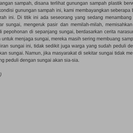
angan sampah, disana terlihat gunungan sampah plastik ber
at kondisi gunungan sampah ini, kami membayangkan seberapa 
h ini. Di titik ini ada seseorang yang sedang menambang 
ar sungai, mengeruk pasir dan memilah-milah, memisahkan
 pepohonan di sepanjang sungai, berdasarkan cerita narasu
n untuk menjaga sungai, mereka masih sering membuang samp
liran sungai ini, tidak sedikit juga warga yang sudah peduli d
n sungai. Namun, jika masyarakat di sekitar sungai tidak mem
g peduli dengan sungai akan sia-sia.
)