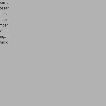
warna
besar
besi,
 besi
mber,
ah di
engan
iliki