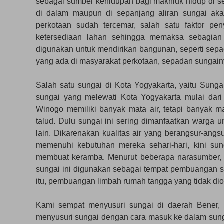
sebagai sumber kehidupan bagi makhluk hidup di se
di dalam maupun di sepanjang aliran sungai ak
perkotaan sudah tercemar, salah satu faktor p
ketersediaan lahan sehingga memaksa sebagian
digunakan untuk mendirikan bangunan, seperti sep
yang ada di masyarakat perkotaan, sepadan sungainy
Salah satu sungai di Kota Yogyakarta, yaitu Sung
sungai yang melewati Kota Yogyakarta mulai dari
Winogo memiliki banyak mata air, tetapi banyak m
talud. Dulu sungai ini sering dimanfaatkan warga un
lain. Dikarenakan kualitas air yang berangsur-an
memenuhi kebutuhan mereka sehari-hari, kini su
membuat keramba. Menurut beberapa narasumber, m
sungai ini digunakan sebagai tempat pembuangan s
itu, pembuangan limbah rumah tangga yang tidak diol
Kami sempat menyusuri sungai di daerah Bener, 
menyusuri sungai dengan cara masuk ke dalam sung