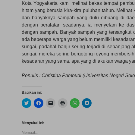
Kota Yogyakarta kami melihat bekas tempat pembu
hitam yang berusia kira-kira puluhan tahun. Melih
dan banyaknya sampah yang dulu dibuang di daera
dengan peralatan seadanya, ia menyelam ke das
dengan sampah. Banyak sampah yang tersangkut di
ada beberapa warga yang belum memiliki kesadara
sungai, padahal banjir sering terjadi di sepanjang a
sungai, mereka sering bergotong royong membersihka
kesadaran yang sama, apa yang dilakukan warga yan
Penulis : Christina Pambudi (Universitas Negeri Solo
Bagikan ini:
K
K
K
K
K
K
l
l
l
l
l
l
i
i
i
i
i
i
k
k
k
k
k
k
u
u
u
u
u
u
n
n
n
n
n
n
Menyukai ini:
t
t
t
t
t
t
u
u
u
u
u
u
Memuat...
k
k
k
k
k
k