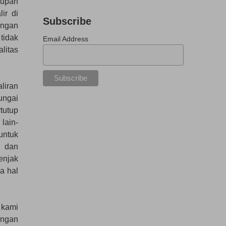
dupan
ir di
Subscribe
engan
tidak
Email Address
litas
liran
ungai
tutup
lain-
untuk
u dan
enjak
a hal
 kami
engan