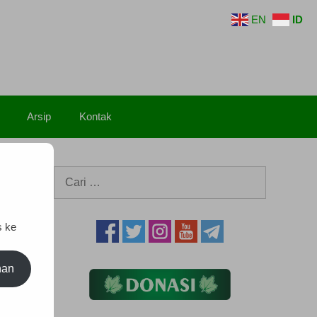
EN
ID
Arsip
Kontak
Cari
untuk:
s ke
nan