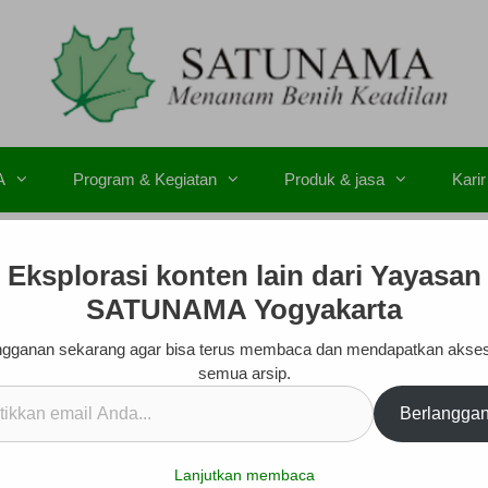
A
Program & Kegiatan
Produk & jasa
Karir
Eksplorasi konten lain dari Yayasan
SATUNAMA Yogyakarta
gganan sekarang agar bisa terus membaca dan mendapatkan akse
semua arsip.
kan
Berlangga
.
Lanjutkan membaca