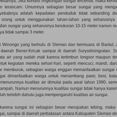
kitarnya. Jika kondisi lingkungan sungai tercemar, maka kehi
an terancam. Umumnya sebagian besar sungai yang mengal
enyebabnya adalah kepadatan penduduk tidak sebanding d
 orang untuk menggunakan lahan-lahan yang seharusnya 
adan sungai yang seharusnya berukuran 10-15 meter namun rea
a tidak sampai 3 meter.
ai Winongo yang berhulu di Sleman dan bermuara di Bantul, a
 daerah Bener-Kricak sampai di daerah Suryodiningratan. S
ata air yang sudah mati karena tertimbun longsor maupun ter
tuk kegiatan mereka sehari-hari, seperti mencuci, mandi, dan 
gsur memburuk, sebagian warga enggan memanfaatkan sungai 
ngai dimanfaatkan warga untuk menambang pasir, besi, bat
enurunnya kualitas air dimulai pada awal tahun 1990, sem
ampah. Namun menurunnya kualitas sungai tidak hanya karen
ah terlebih dahulu juga mempengaruhi kualitas air sungai.
karena sungai ini sebagian besar merupakan tebing, maka
ai, sampai di daerah perbatasan antara Kabupaten Sleman d