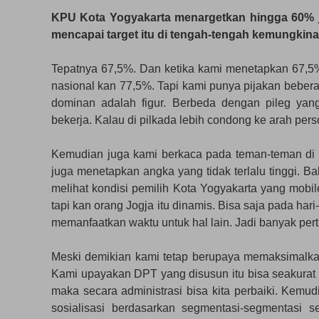
KPU Kota Yogyakarta menargetkan hingga 60% j
mencapai target itu di tengah-tengah kemungkina
Tepatnya 67,5%. Dan ketika kami menetapkan 67,5% i
nasional kan 77,5%. Tapi kami punya pijakan beber
dominan adalah figur. Berbeda dengan pileg yang
bekerja. Kalau di pilkada lebih condong ke arah pers
Kemudian juga kami berkaca pada teman-teman di 
juga menetapkan angka yang tidak terlalu tinggi. B
melihat kondisi pemilih Kota Yogyakarta yang mobile
tapi kan orang Jogja itu dinamis. Bisa saja pada h
memanfaatkan waktu untuk hal lain. Jadi banyak per
Meski demikian kami tetap berupaya memaksimalkan ti
Kami upayakan DPT yang disusun itu bisa seakurat
maka secara administrasi bisa kita perbaiki. Kemudia
sosialisasi berdasarkan segmentasi-segmentasi s