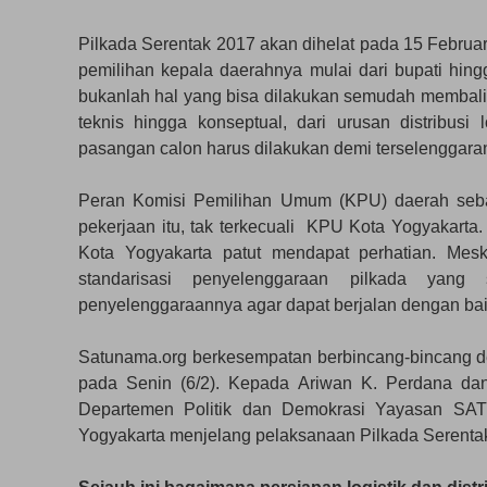
Pilkada Serentak 2017 akan dihelat pada 15 Febru
pemilihan kepala daerahnya mulai dari bupati hin
bukanlah hal yang bisa dilakukan semudah membalikk
teknis hingga konseptual, dari urusan distribusi
pasangan calon harus dilakukan demi terselenggaranya
Peran Komisi Pemilihan Umum (KPU) daerah sebaga
pekerjaan itu, tak terkecuali KPU Kota Yogyakart
Kota Yogyakarta patut mendapat perhatian. Meski
standarisasi penyelenggaraan pilkada yang
penyelenggaraannya agar dapat berjalan dengan bai
Satunama.org berkesempatan berbincang-bincang d
pada Senin (6/2). Kepada Ariwan K. Perdana dan 
Departemen Politik dan Demokrasi Yayasan SA
Yogyakarta menjelang pelaksanaan Pilkada Serentak