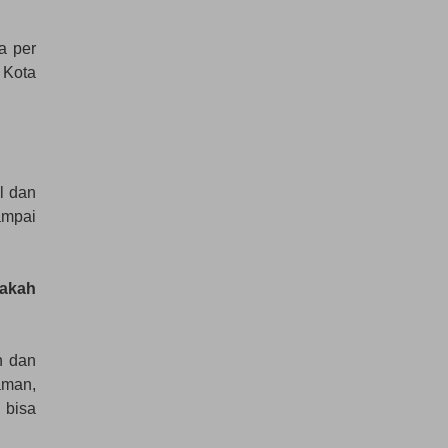
a per
 Kota
l dan
ampai
pakah
n dan
aman,
 bisa