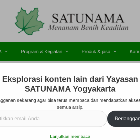
A
Program & Kegiatan
Produk & jasa
Karir
Eksplorasi konten lain dari Yayasan
SATUNAMA Yogyakarta
gganan sekarang agar bisa terus membaca dan mendapatkan akse
semua arsip.
kan
Berlangga
.
Lanjutkan membaca