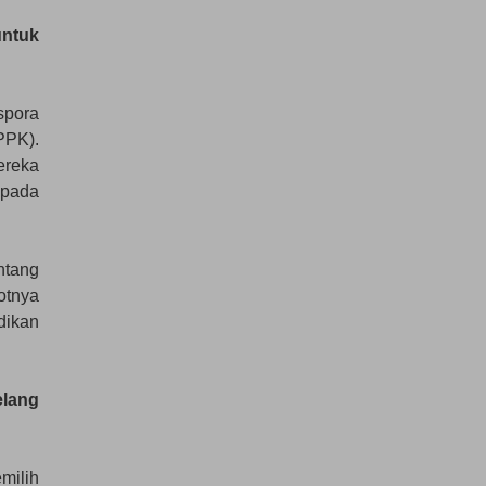
untuk
spora
PPK).
ereka
epada
ntang
otnya
dikan
elang
milih