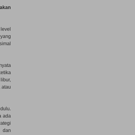
 akan
level
 yang
simal
nyata
etika
ibur,
 atau
dulu.
a ada
ategi
l dan