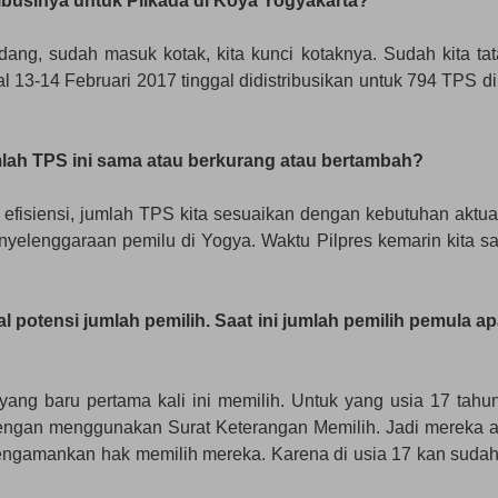
ribusinya untuk Pilkada di Koya Yogyakarta?
ang, sudah masuk kotak, kita kunci kotaknya. Sudah kita tat
 13-14 Februari 2017 tinggal didistribusikan untuk 794 TPS di
lah TPS ini sama atau berkurang atau bertambah?
k efisiensi, jumlah TPS kita sesuaikan dengan kebutuhan aktua
penyelenggaraan pemilu di Yogya. Waktu Pilpres kemarin kita s
al potensi jumlah pemilih. Saat ini jumlah pemilih pemula a
 yang baru pertama kali ini memilih. Untuk yang usia 17 tahu
dengan menggunakan Surat Keterangan Memilih. Jadi mereka 
mengamankan hak memilih mereka. Karena di usia 17 kan sudah