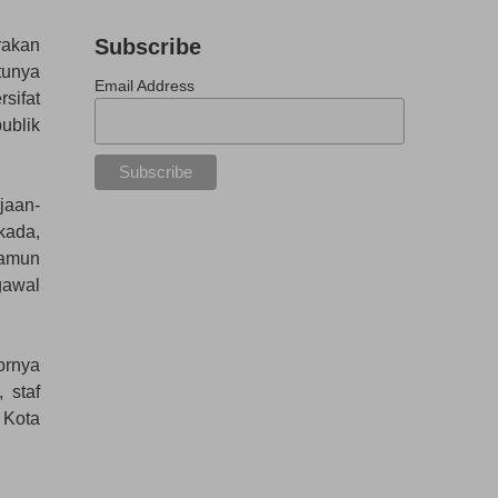
Subscribe
rakan
tunya
Email Address
sifat
ublik
jaan-
kada,
namun
awal
ornya
 staf
 Kota