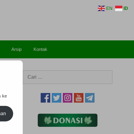
EN
ID
Arsip
Kontak
Cari
untuk:
s ke
nan