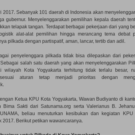
ari 2017. Sebanyak 101 daerah di Indonesia akan menyelengga
gga gubernur. Menyelenggarakan pemilihan kepala daerah ten
an telapak tangan. Terdapat berbagai pekerjaan dari yang ber
 logistik alat-alat pemilihan hingga merancang tema debat p
 pilkada dengan partispatif, aman, lancar, tertib dan adil.
i penyelenggara pilkada tidak bisa dilepaskan dari peker
a. Sebagai salah satu daerah yang akan menyelenggarakan Pil
 wilayah Kota Yogyakarta terhitung tidak terlalu besar, 
 sesuai aturan tetap menjadi prioritas dengan meng
k.
engan Ketua KPU Kota Yogyakarta, Wawan Budiyanto di kant
Bima Sakti dari Satunama.org serta Valerianus B. Jehanu,
TUNAMA, beliau menuturkan kesibukan dan kegiatan KPU
 2017. Berikut petikan wawancaranya.