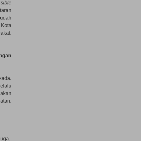
sible
taran
sudah
 Kota
akat.
engan
kada.
elalu
 akan
atan.
juga.