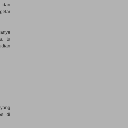
r dan
gelar
panye
. Itu
udian
 yang
el di