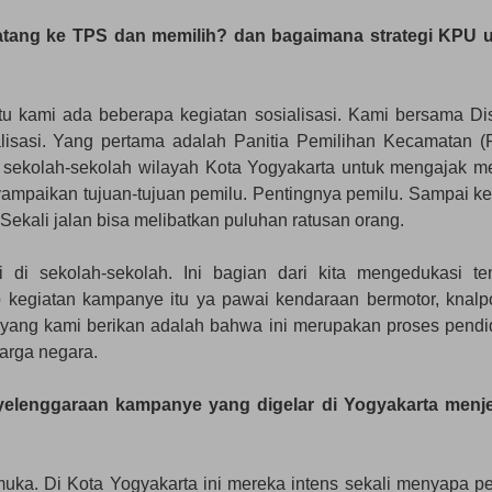
tang ke TPS dan memilih? dan bagaimana strategi KPU 
itu kami ada beberapa kegiatan sosialisasi. Kami bersama Di
lisasi. Yang pertama adalah Panitia Pemilihan Kecamatan (
 sekolah-sekolah wilayah Kota Yogyakarta untuk mengajak m
nyampaikan tujuan-tujuan pemilu. Pentingnya pemilu. Sampai k
 Sekali jalan bisa melibatkan puluhan ratusan orang.
 di sekolah-sekolah. Ini bagian dari kita mengedukasi te
egiatan kampanye itu ya pawai kendaraan bermotor, knalp
yang kami berikan adalah bahwa ini merupakan proses pendi
warga negara.
yelenggaraan kampanye yang digelar di Yogyakarta menj
muka. Di Kota Yogyakarta ini mereka intens sekali menyapa pe