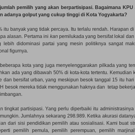
umlah pemilih yang akan berpartisipasi. Bagaimana KPU
n adanya golput yang cukup tinggi di Kota Yogyakarta?
tu banyak yang tidak percaya. Itu terlalu rendah. Harapan di 
apa alasan. Pertama ini
kan
pemilukada yang bersifat lokal dan
 lebih didominasi partai yang mesin politiknya sangat mak
onal figurnya.
beberapa kota yang juga menyelenggarakan pilkada yang ter
ahkan ada yang dibawah 50% di kota-kota tertentu. Kemudian k
 dan bersifat urban, yang meskipun besok tanggal 15 itu hari l
ari-H besok mereka tidak menggunakan haknya dan tetap bekerja
timbangan.
ngkat partisipasi. Yang perlu diperbaiki itu administrasinya 
 mungkin. Jumlahnya sekarang 298.989. Ketika akurasi datany
n dari sisi pendidikan pemilih atau sosialisasi. Kami buat str
eperti pemilih pemula, pemilih perempuan, pemilih marjina