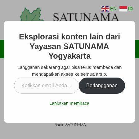
Langsung
EN
ID
ke
isi
Eksplorasi konten lain dari
Yayasan SATUNAMA
Menu
Yogyakarta
Langganan sekarang agar bisa terus membaca dan
mendapatkan akses ke semua arsip.
Ketikkan
Berlangganan
email
Anda...
Lanjutkan membaca