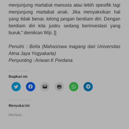
menjunjung martabat manusia atau lebih spesifik lagi
menjunjung martabat anak. Jika menyaksikan hal
yang tidak benar, tolong jangan berdiam diri. Dengan
berdiam diri kita justru sedang berinvestasi yang
buruk.“ demikian Wiji. []
Penulis : Bella (Mahasiswa magang dari Universitas
Atma Jaya Yogyakarta)
Penyunting : Ariwan K Perdana
Bagikan ini:
K
K
K
K
K
K
l
l
l
l
l
l
i
i
i
i
i
i
k
k
k
k
k
k
u
u
u
u
u
u
n
n
n
n
n
n
Menyukai ini:
t
t
t
t
t
t
u
u
u
u
u
u
Memuat...
k
k
k
k
k
k
b
m
m
m
b
b
e
e
e
e
e
e
r
m
n
n
r
r