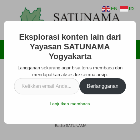
Langsung
EN
ID
ke
isi
Eksplorasi konten lain dari
Yayasan SATUNAMA
Menu
Yogyakarta
Langganan sekarang agar bisa terus membaca dan
mendapatkan akses ke semua arsip.
Ketikkan
Berlangganan
email
Anda...
Lanjutkan membaca