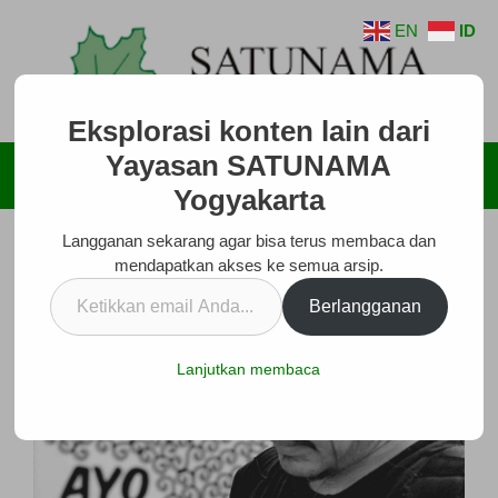
Langsung
EN
ID
ke
isi
Eksplorasi konten lain dari
Yayasan SATUNAMA
Menu
Yogyakarta
Langganan sekarang agar bisa terus membaca dan
mendapatkan akses ke semua arsip.
Ketikkan
Berlangganan
email
Anda...
Lanjutkan membaca