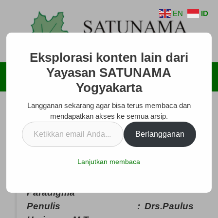
Langsung
EN
ID
ke
isi
Eksplorasi konten lain dari
Yayasan SATUNAMA
Menu
Yogyakarta
Langganan sekarang agar bisa terus membaca dan
Menata Kota Yang Manusiawi
mendapatkan akses ke semua arsip.
Februari 18, 2016
oleh
SATUNAMA
Ketikkan
Berlangganan
email
Anda...
Lanjutkan membaca
Judul buku : Perencanaan
Pembangunan Kota dan Perubahan
Paradigma
Penulis : Drs.Paulus