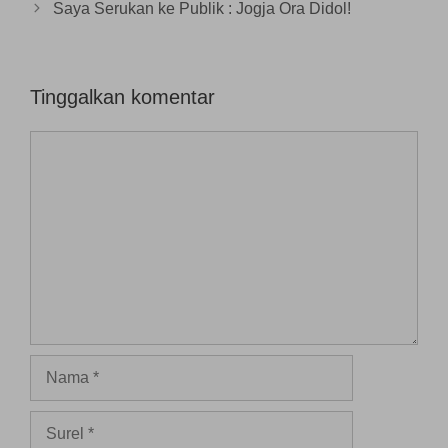
b
Saya Serukan ke Publik : Jogja Ora Didol!
a
r
u
)
Tinggalkan komentar
Komentar
Nama
Surel