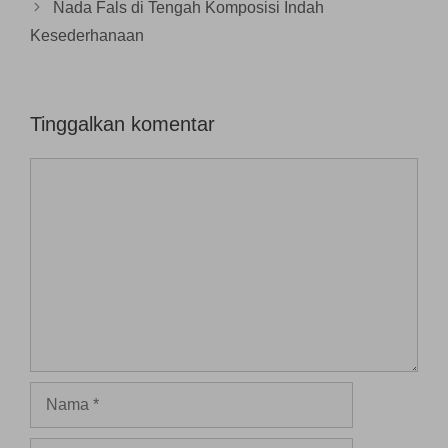
b
Nada Fals di Tengah Komposisi Indah
a
r
Kesederhanaan
u
)
Tinggalkan komentar
Komentar
Nama