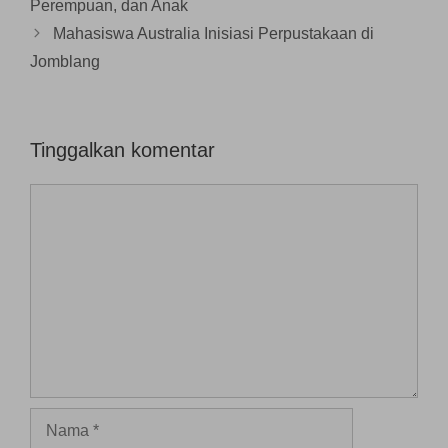
Perempuan, dan Anak
y
a
n
Mahasiswa Australia Inisiasi Perpustakaan di
g
b
Jomblang
a
r
u
)
Tinggalkan komentar
Komentar
Nama