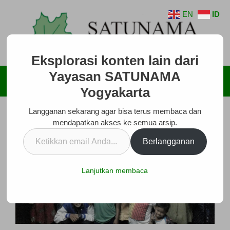
Langsung
EN
ID
ke
isi
Eksplorasi konten lain dari
Yayasan SATUNAMA
Menu
Yogyakarta
Langganan sekarang agar bisa terus membaca dan
mendapatkan akses ke semua arsip.
Ketikkan
Berlangganan
email
Anda...
Lanjutkan membaca