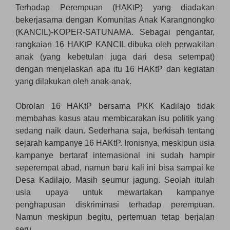
Terhadap Perempuan (HAKtP) yang diadakan
bekerjasama dengan Komunitas Anak Karangnongko
(KANCIL)-KOPER-SATUNAMA. Sebagai pengantar,
rangkaian 16 HAKtP KANCIL dibuka oleh perwakilan
anak (yang kebetulan juga dari desa setempat)
dengan menjelaskan apa itu 16 HAKtP dan kegiatan
yang dilakukan oleh anak-anak.
Obrolan 16 HAKtP bersama PKK Kadilajo tidak
membahas kasus atau membicarakan isu politik yang
sedang naik daun. Sederhana saja, berkisah tentang
sejarah kampanye 16 HAKtP. Ironisnya, meskipun usia
kampanye bertaraf internasional ini sudah hampir
seperempat abad, namun baru kali ini bisa sampai ke
Desa Kadilajo. Masih seumur jagung. Seolah itulah
usia upaya untuk mewartakan kampanye
penghapusan diskriminasi terhadap perempuan.
Namun meskipun begitu, pertemuan tetap berjalan
seru.