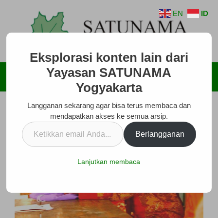
Langsung
EN
ID
ke
isi
Eksplorasi konten lain dari
Yayasan SATUNAMA
Menu
Yogyakarta
Langganan sekarang agar bisa terus membaca dan
mendapatkan akses ke semua arsip.
Ketikkan
Berlangganan
email
Anda...
Lanjutkan membaca