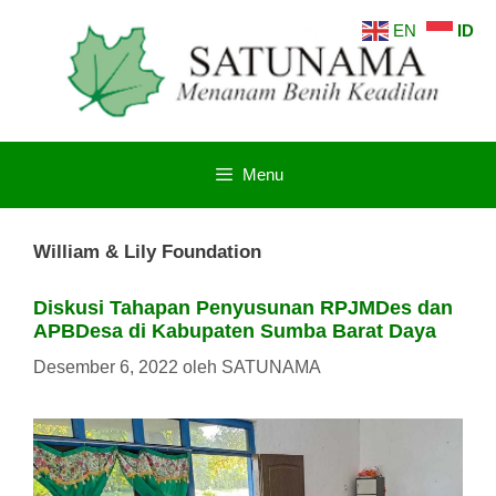
Langsung
EN
ID
ke
isi
Menu
William & Lily Foundation
Diskusi Tahapan Penyusunan RPJMDes dan
APBDesa di Kabupaten Sumba Barat Daya
Desember 6, 2022
oleh
SATUNAMA