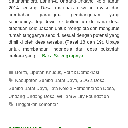
Satunama.org. Lahirnya Undang-Undang No.6 Tahun
2014 tentang Desa merupakan wujud nyata dari
perubahan paradigma pembangunan yang
sebelumnya top down ke bottom up di mana desa
diberikan keleluasaan untuk mengelola dan mengurus
rumah tangganya sendiri, sesuai dengan potensi yang
dimiliki oleh desa tersebut (Pasal 18 dan 19). Upaya
untuk membangun Indonesia dari desa bukanlah
perkara yang …
Baca Selengkapnya
Kategori
Berita
,
Liputan Khusus
,
Politik Demokrasi
Tag
Kabupaten Sumba Barat Daya
,
SDG's Desa
,
Sumba Barat Daya
,
Tata Kelola Pemerintahan Desa
,
Undang-Undang Desa
,
William & Lily Foundation
Tinggalkan komentar