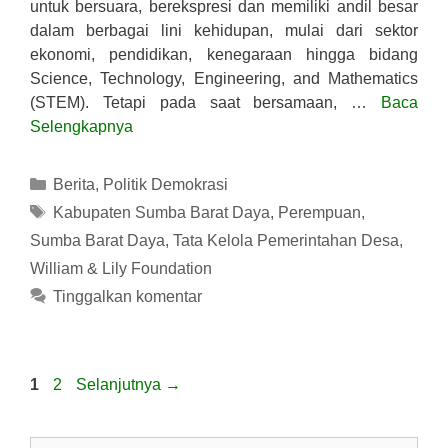
untuk bersuara, berekspresi dan memiliki andil besar
dalam berbagai lini kehidupan, mulai dari sektor
ekonomi, pendidikan, kenegaraan hingga bidang
Science, Technology, Engineering, and Mathematics
(STEM). Tetapi pada saat bersamaan, …
Baca
Selengkapnya
Kategori
Berita
,
Politik Demokrasi
Tag
Kabupaten Sumba Barat Daya
,
Perempuan
,
Sumba Barat Daya
,
Tata Kelola Pemerintahan Desa
,
William & Lily Foundation
Tinggalkan komentar
Halaman
Halaman
1
2
Selanjutnya
→