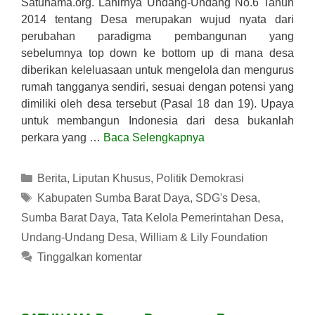
Satunama.org. Lahirnya Undang-Undang No.6 Tahun
2014 tentang Desa merupakan wujud nyata dari
perubahan paradigma pembangunan yang
sebelumnya top down ke bottom up di mana desa
diberikan keleluasaan untuk mengelola dan mengurus
rumah tangganya sendiri, sesuai dengan potensi yang
dimiliki oleh desa tersebut (Pasal 18 dan 19). Upaya
untuk membangun Indonesia dari desa bukanlah
perkara yang …
Baca Selengkapnya
Kategori
Berita
,
Liputan Khusus
,
Politik Demokrasi
Tag
Kabupaten Sumba Barat Daya
,
SDG's Desa
,
Sumba Barat Daya
,
Tata Kelola Pemerintahan Desa
,
Undang-Undang Desa
,
William & Lily Foundation
Tinggalkan komentar