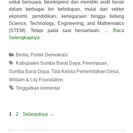
untuk bersuara, berekspresi dan memiliki andil besar
dalam berbagai lini kehidupan, mulai dari sektor
ekonomi, pendidikan, kenegaraan hingga bidang
Science, Technology, Engineering, and Mathematics
(STEM). Tetapi pada saat bersamaan, …
Baca
Selengkapnya
Kategori
Berita
,
Politik Demokrasi
Tag
Kabupaten Sumba Barat Daya
,
Perempuan
,
Sumba Barat Daya
,
Tata Kelola Pemerintahan Desa
,
William & Lily Foundation
Tinggalkan komentar
Halaman
Halaman
1
2
Selanjutnya
→