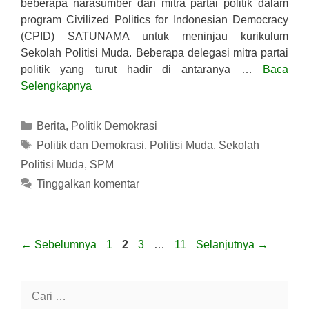
beberapa narasumber dan mitra partai politik dalam
program Civilized Politics for Indonesian Democracy
(CPID) SATUNAMA untuk meninjau kurikulum
Sekolah Politisi Muda. Beberapa delegasi mitra partai
politik yang turut hadir di antaranya …
Baca
Selengkapnya
Kategori
Berita
,
Politik Demokrasi
Tag
Politik dan Demokrasi
,
Politisi Muda
,
Sekolah
Politisi Muda
,
SPM
Tinggalkan komentar
Halaman
Halaman
Halaman
Halaman
←
Sebelumnya
1
2
3
…
11
Selanjutnya
→
Cari
untuk: