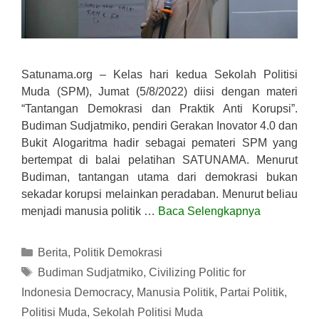
Satunama.org – Kelas hari kedua Sekolah Politisi
Muda (SPM), Jumat (5/8/2022) diisi dengan materi
“Tantangan Demokrasi dan Praktik Anti Korupsi”.
Budiman Sudjatmiko, pendiri Gerakan Inovator 4.0 dan
Bukit Alogaritma hadir sebagai pemateri SPM yang
bertempat di balai pelatihan SATUNAMA. Menurut
Budiman, tantangan utama dari demokrasi bukan
sekadar korupsi melainkan peradaban. Menurut beliau
menjadi manusia politik …
Baca Selengkapnya
Kategori
Berita
,
Politik Demokrasi
Tag
Budiman Sudjatmiko
,
Civilizing Politic for
Indonesia Democracy
,
Manusia Politik
,
Partai Politik
,
Politisi Muda
,
Sekolah Politisi Muda