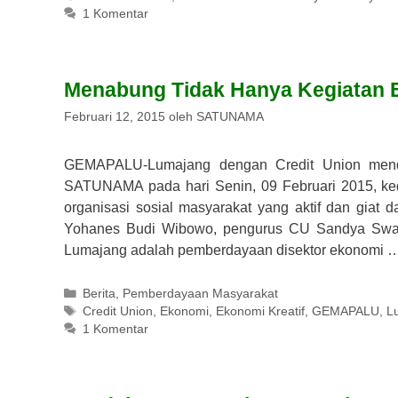
1 Komentar
Menabung Tidak Hanya Kegiatan E
Februari 12, 2015
oleh
SATUNAMA
GEMAPALU-Lumajang dengan Credit Union mendo
SATUNAMA pada hari Senin, 09 Februari 2015, k
organisasi sosial masyarakat yang aktif dan gia
Yohanes Budi Wibowo, pengurus CU Sandya Swad
Lumajang adalah pemberdayaan disektor ekonomi 
Kategori
Berita
,
Pemberdayaan Masyarakat
Tag
Credit Union
,
Ekonomi
,
Ekonomi Kreatif
,
GEMAPALU
,
L
1 Komentar