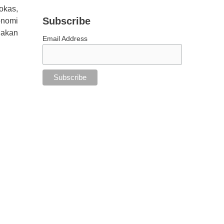
okas,
Subscribe
onomi
Makan
Email Address