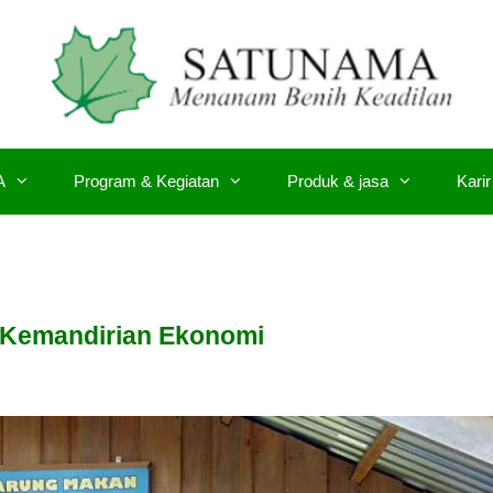
A
Program & Kegiatan
Produk & jasa
Karir
 Kemandirian Ekonomi