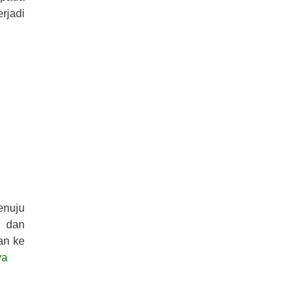
rjadi
enuju
l dan
an ke
ya