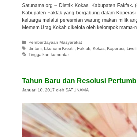
Satunama.org – Distrik Kokas, Kabupaten Fakfak. (
Kabupaten Fakfak yang bergabung dalam Koperas
keluarga melalui peresmian warung makan milik an
Memem Urag Kokah dikelola oleh kelompok mama-
Kategori
Pemberdayaan Masyarakat
Tag
Bintuni
,
Ekonomi Kreatif
,
Fakfak
,
Kokas
,
Koperasi
,
Livel
Tinggalkan komentar
Tahun Baru dan Resolusi Pertum
Januari 10, 2017
oleh
SATUNAMA