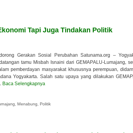
konomi Tapi Juga Tindakan Politik
rong Gerakan Sosial Perubahan Satunama.org – Yogyak
edatangan tamu Misbah Isnaini dari GEMAPALU-Lumajang, s
t dalam pemberdayan masyarakat khususnya perempuan, didam
ana Yogyakarta. Salah satu upaya yang dilakukan GEMA
…
Baca Selengkapnya
umajang
,
Menabung
,
Politik