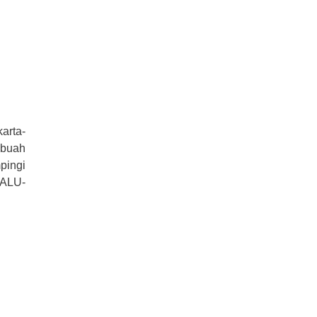
arta-
ebuah
pingi
PALU-