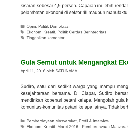
kisaran sebesar 4,9 persen. Capaian ini lebih renda
pelambatan ekonomi di sektor rill maupun manufaktu
Kategori
Opini
,
Politik Demokrasi
Tag
Ekonomi Kreatif
,
Politik Cerdas Berintegritas
Tinggalkan komentar
Gula Semut untuk Mengangkat E
April 11, 2016
oleh
SATUNAMA
Sudiro, satu dari sedikit warga yang mampu me
kesejahteraan bersama. Di Clapar, Sudiro ber
mendirikan koperasi petani kelapa. Mengolah gula 
komunitas-komunitas petani kelapa lainya. Tidak be
Kategori
Pemberdayaan Masyarakat
,
Profil & Interview
Tag
Ekonomi Kreatif
,
Maret 2016 - Pemberdayaan Masyarak