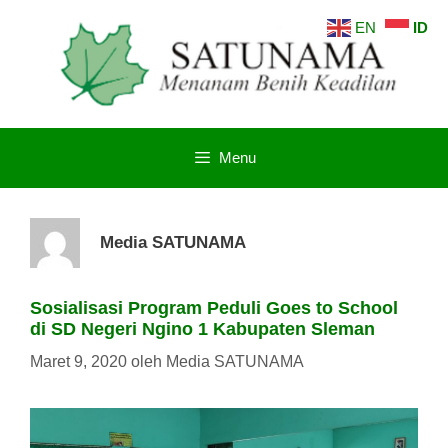
Langsung
EN
ID
ke
isi
Menu
Media SATUNAMA
Sosialisasi Program Peduli Goes to School
di SD Negeri Ngino 1 Kabupaten Sleman
Maret 9, 2020
oleh
Media SATUNAMA