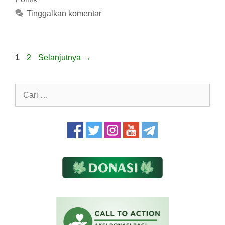
Tinggalkan komentar
Halaman
Halaman
1
2
Selanjutnya
→
Cari
untuk: