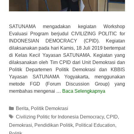
SATUNAMA mengadakan kegiatan Workshop
Evaluasi Program berjudul CIVILIZING POLITIC for
INDONESIAN DEMOCRACY (CPID). Kegiatan
dilaksanakan pada hari Kamis, 18 Juli 2019 bertempat
di Kelas Kecil Yayasan SATUNAMA. Kegiatan yang
dilaksanakan oleh Tim CPID dari Unit Demokrasi dan
Politik Departemen Politik Demokrasi dan KBBIS
Yayasan SATUNAMA Yogyakarta, menggunakan
metode FGD (Forum Discussion Group) yang
membahas mengenai …
Baca Selengkapnya
Kategori
Berita
,
Politik Demokrasi
Tag
Civilizing Politic for Indonesia Democracy
,
CPID
,
Demokrasi
,
Pendidikan Politik
,
Political Education
,
Politik