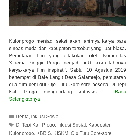
Kulonprogo menjadi saksi akan lahirnya karya para
sineas muda dari kabupaten tersebut yang luar biasa.
Pemutaran film yang dilakukan oleh Komunitas
Sinema Pinggir Progo menjadi bukti akan lahirnya
karya-karya film inspiratif. Sabtu, 10 Agustus 2019
bertempat di Bale Langit Desa Salamrejo, pemutaran
dua film berjudul Ojo Turu Sore-sore beserta Di Tepi
Kali Progo mengundang antusias …
Baca
Selengkapnya
Kategori
Berita
,
Inklusi Sosial
Tag
Di Tepi Kali Progo
,
Inklusi Sosial
,
Kabupaten
Kulonprogo
,
KBBIS
,
KISKM
,
Ojo Turu Sore-sore
,