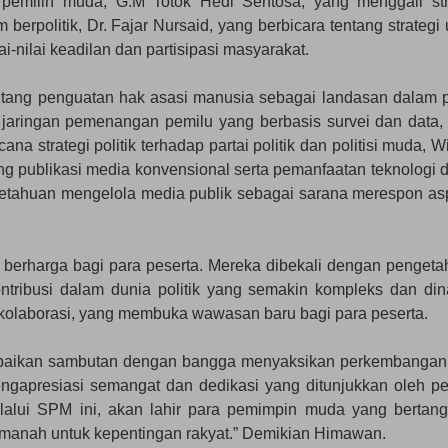
u pemilih muda, G.M Totok Hedi Sentosa, yang menggali str
politik, Dr. Fajar Nursaid, yang berbicara tentang strategi 
ilai keadilan dan partisipasi masyarakat.
tang penguatan hak asasi manusia sebagai landasan dalam po
ang jaringan pemenangan pemilu yang berbasis survei dan data,
a strategi politik terhadap partai politik dan politisi muda, W
ng publikasi media konvensional serta pemanfaatan teknologi 
getahuan mengelola media publik sebagai sarana merespon asp
 berharga bagi para peserta. Mereka dibekali dengan pengeta
ontribusi dalam dunia politik yang semakin kompleks dan din
 kolaborasi, yang membuka wawasan baru bagi para peserta.
aikan sambutan dengan bangga menyaksikan perkembangan
mengapresiasi semangat dan dedikasi yang ditunjukkan oleh pe
elalui SPM ini, akan lahir para pemimpin muda yang bertan
anah untuk kepentingan rakyat.” Demikian Himawan.