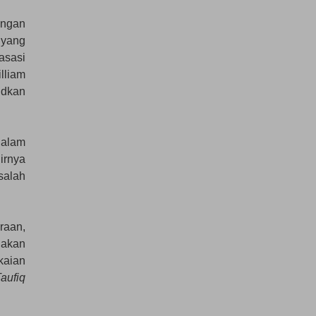
engan
 yang
asasi
lliam
udkan
dalam
irnya
salah
raan,
 akan
kaian
Taufiq