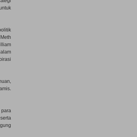
ategi
untuk
litik
 Meth
illiam
dalam
irasi
huan,
amis.
 para
serta
ggung