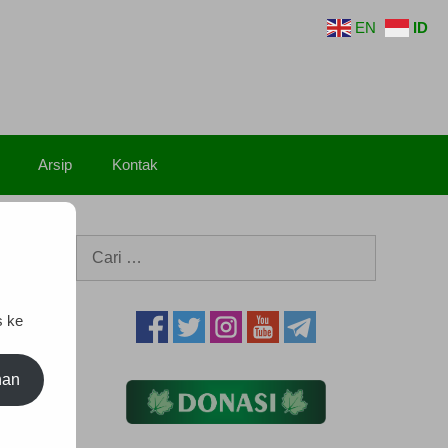
EN
ID
Arsip
Kontak
Cari
untuk:
s ke
nan