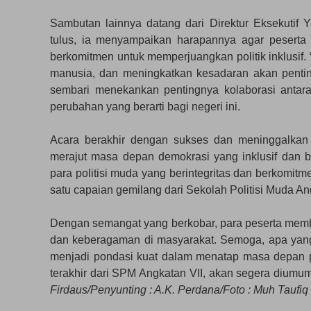
Sambutan lainnya datang dari Direktur Eksekutif 
tulus, ia menyampaikan harapannya agar pesert
berkomitmen untuk memperjuangkan politik inklusi
manusia, dan meningkatkan kesadaran akan pentin
sembari menekankan pentingnya kolaborasi anta
perubahan yang berarti bagi negeri ini.
Acara berakhir dengan sukses dan meninggalka
merajut masa depan demokrasi yang inklusif dan be
para politisi muda yang berintegritas dan berkomit
satu capaian gemilang dari Sekolah Politisi Muda Ang
Dengan semangat yang berkobar, para peserta memba
dan keberagaman di masyarakat. Semoga, apa yang t
menjadi pondasi kuat dalam menatap masa depan pe
terakhir dari SPM Angkatan VII, akan segera diumu
Firdaus/Penyunting : A.K. Perdana/Foto : Muh Taufiq