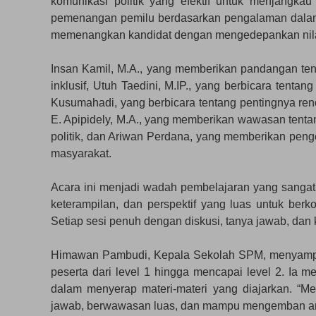
komunikasi politik yang efektif untuk menjangka
pemenangan pemilu berdasarkan pengalaman dalam ber
memenangkan kandidat dengan mengedepankan nilai-n
Insan Kamil, M.A., yang memberikan pandangan ten
inklusif, Utuh Taedini, M.IP., yang berbicara tent
Kusumahadi, yang berbicara tentang pentingnya rencan
E. Apipidely, M.A., yang memberikan wawasan tenta
politik, dan Ariwan Perdana, yang memberikan pen
masyarakat.
Acara ini menjadi wadah pembelajaran yang sangat
keterampilan, dan perspektif yang luas untuk berk
Setiap sesi penuh dengan diskusi, tanya jawab, dan
Himawan Pambudi, Kepala Sekolah SPM, menyamp
peserta dari level 1 hingga mencapai level 2. Ia 
dalam menyerap materi-materi yang diajarkan. “M
jawab, berwawasan luas, dan mampu mengemban am