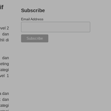
if
Subscribe
Email Address
vel 2
t dan
li di
a dan
eting
ategi
vel 1
a dan
k dan
ategi