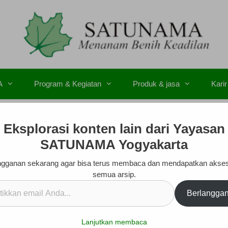
A
Program & Kegiatan
Produk & jasa
Karir
Eksplorasi konten lain dari Yayasan
SATUNAMA Yogyakarta
gganan sekarang agar bisa terus membaca dan mendapatkan akse
semua arsip.
kan
Berlangga
.
Lanjutkan membaca