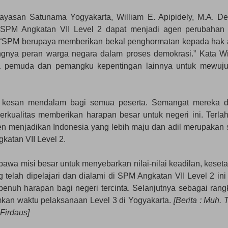
Yayasan Satunama Yogyakarta, William E. Apipidely, M.A. D
a SPM Angkatan VII Level 2 dapat menjadi agen perubahan
f. “SPM berupaya memberikan bekal penghormatan kepada hak 
gnya peran warga negara dalam proses demokrasi.” Kata Wi
ra pemuda dan pemangku kepentingan lainnya untuk mewuj
n kesan mendalam bagi semua peserta. Semangat mereka 
rkualitas memberikan harapan besar untuk negeri ini. Terlah
men menjadikan Indonesia yang lebih maju dan adil merupakan 
katan VII Level 2.
wa misi besar untuk menyebarkan nilai-nilai keadilan, keseta
elah dipelajari dan dialami di SPM Angkatan VII Level 2 ini
nuh harapan bagi negeri tercinta. Selanjutnya sebagai rang
mkan waktu pelaksanaan Level 3 di Yogyakarta.
[Berita : Muh. 
 Firdaus]