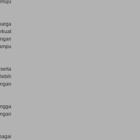
enuju
harga
rkuat
ingan
mampu
serta
lebih
engan
ingga
ungan
bagai