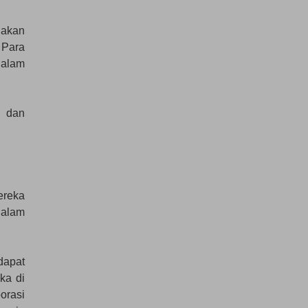
nakan
 Para
dalam
n dan
ereka
dalam
 dapat
ka di
orasi