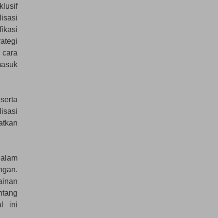
lusif
isasi
ikasi
ategi
 cara
asuk
serta
isasi
atkan
dalam
ngan.
ainan
ntang
l ini