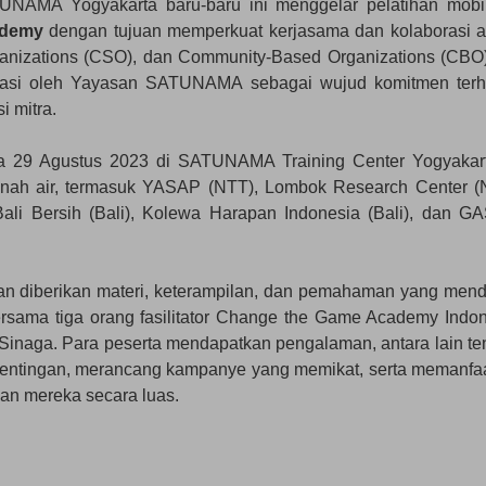
UNAMA Yogyakarta baru-baru ini menggelar pelatihan mobil
ademy
dengan tujuan memperkuat kerjasama dan kolaborasi a
rganizations (CSO), dan Community-Based Organizations (CBO)
inisiasi oleh Yayasan SATUNAMA sebagai wujud komitmen ter
 mitra.
ga 29 Agustus 2023 di SATUNAMA Training Center Yogyakart
 tanah air, termasuk YASAP (NTT), Lombok Research Center (
ali Bersih (Bali), Kolewa Harapan Indonesia (Bali), dan G
ihan diberikan materi, keterampilan, dan pemahaman yang men
bersama tiga orang fasilitator Change the Game Academy Indon
 Sinaga. Para peserta mendapatkan pengalaman, antara lain te
entingan, merancang kampanye yang memikat, serta memanfa
an mereka secara luas.