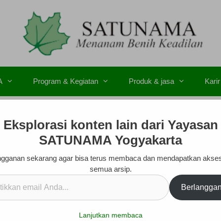
A
Program & Kegiatan
Produk & jasa
Karir
Eksplorasi konten lain dari Yayasan
SATUNAMA Yogyakarta
gganan sekarang agar bisa terus membaca dan mendapatkan akse
semua arsip.
kan
Berlangga
.
Lanjutkan membaca