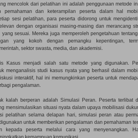
ng mencolok dari pelatihan ini adalah penggunaan metode ink
n pemahaman dan keterampilan peserta dalam hal mobil
iap sesi pelatihan, para peserta didorong untuk mengidentif
 relevan dengan organisasi masing-masing dan merancang str
n yang sesuai. Mereka juga memperoleh pengetahuan tentang
gan yang kokoh dengan pemangku kepentingan, term
merintah, sektor swasta, media, dan akademisi.
is Kasus menjadi salah satu metode yang digunakan. Pe
tuk menganalisis studi kasus nyata yang berhasil dalam mobil
iskusi interaktif, hal ini memungkinkan peserta untuk mendap
rbagi pengalaman.
ak kalah berperan adalah Simulasi Peran. Peserta terlibat 
g mensimulasikan situasi nyata dalam upaya mobilisasi duku
si pelatihan selama delapan hari, simulasi peran atau perm
u digunakan untuk memberikan pengalaman dan pemahaman te
an kepada peserta melalui cara yang menyenangkan. Ha
eningkatkan kemampuan komunikasi.