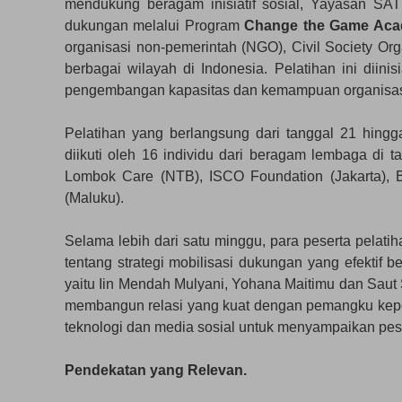
mendukung beragam inisiatif sosial, Yayasan SAT
dukungan melalui Program
Change the Game Ac
organisasi non-pemerintah (NGO), Civil Society O
berbagai wilayah di Indonesia. Pelatihan ini di
pengembangan kapasitas dan kemampuan organisasi
Pelatihan yang berlangsung dari tanggal 21 hing
diikuti oleh 16 individu dari beragam lembaga di
Lombok Care (NTB), ISCO Foundation (Jakarta), B
(Maluku).
Selama lebih dari satu minggu, para peserta pelat
tentang strategi mobilisasi dukungan yang efektif 
yaitu Iin Mendah Mulyani, Yohana Maitimu dan Saut
membangun relasi yang kuat dengan pemangku kep
teknologi dan media sosial untuk menyampaikan pes
Pendekatan yang Relevan.