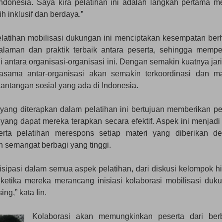
 Indonesia. Saya kira pelatihan ini adalah langkah pertama m
h inklusif dan berdaya.”
elatihan mobilisasi dukungan ini menciptakan kesempatan ber
alaman dan praktik terbaik antara peserta, sehingga mempe
i antara organisasi-organisasi ini. Dengan semakin kuatnya jar
rjasama antar-organisasi akan semakin terkoordinasi dan 
antangan sosial yang ada di Indonesia.
 yang diterapkan dalam pelatihan ini bertujuan memberikan pe
 yang dapat mereka terapkan secara efektif. Aspek ini menjadi 
erta pelatihan merespons setiap materi yang diberikan d
n semangat berbagi yang tinggi.
tisipasi dalam semua aspek pelatihan, dari diskusi kelompok h
etika mereka merancang inisiasi kolaborasi mobilisasi duk
g,” kata Iin.
Kolaborasi akan memungkinkan peserta dari ber