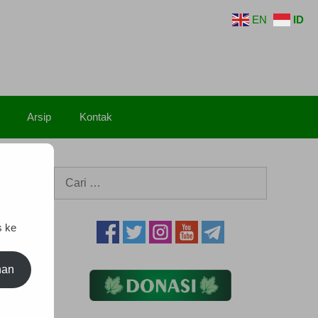
EN
ID
Arsip
Kontak
Cari
untuk:
s ke
nan