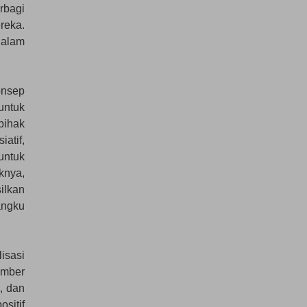
rbagi
reka.
dalam
onsep
 untuk
pihak
atif,
untuk
knya,
ilkan
angku
isasi
umber
, dan
sitif