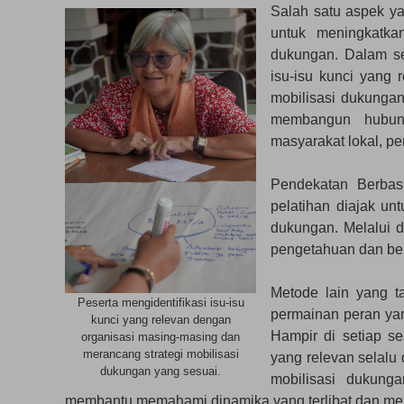
Salah satu aspek ya
untuk meningkatka
dukungan. Dalam set
isu-isu kunci yang
mobilisasi dukunga
membangun hubun
masyarakat lokal, pe
Pendekatan Berbas
pelatihan diajak un
dukungan. Melalui d
pengetahuan dan be
Metode lain yang t
Peserta mengidentifikasi isu-isu
permainan peran yan
kunci yang relevan dengan
Hampir di setiap se
organisasi masing-masing dan
merancang strategi mobilisasi
yang relevan selal
dukungan yang sesuai.
mobilisasi dukung
membantu memahami dinamika yang terlibat dan m