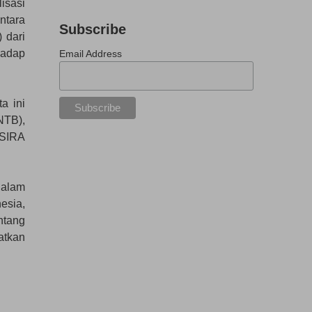
isasi
ntara
Subscribe
 dari
hadap
Email Address
a ini
NTB),
ASIRA
dalam
esia,
ntang
atkan