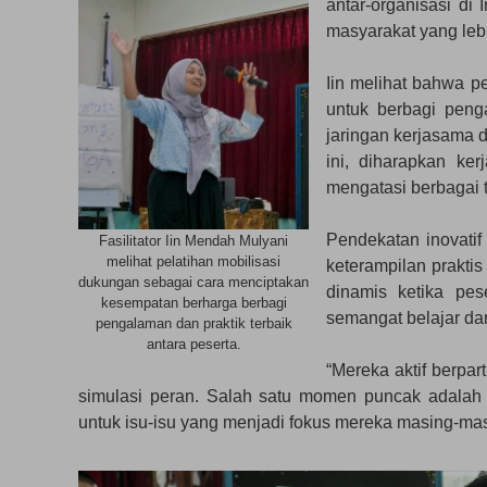
antar-organisasi di
masyarakat yang lebi
Iin melihat bahwa p
untuk berbagi peng
jaringan kerjasama d
ini, diharapkan ke
mengatasi berbagai t
Pendekatan inovatif
Fasilitator Iin Mendah Mulyani
melihat pelatihan mobilisasi
keterampilan praktis
dukungan sebagai cara menciptakan
dinamis ketika pes
kesempatan berharga berbagi
semangat belajar da
pengalaman dan praktik terbaik
antara peserta.
“Mereka aktif berpar
simulasi peran. Salah satu momen puncak adalah k
untuk isu-isu yang menjadi fokus mereka masing-masin