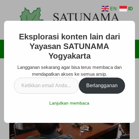
Langsung
EN
ID
ke
isi
Eksplorasi konten lain dari
Yayasan SATUNAMA
Menu
Yogyakarta
Langganan sekarang agar bisa terus membaca dan
mendapatkan akses ke semua arsip.
Ketikkan
Berlangganan
email
Anda...
Lanjutkan membaca