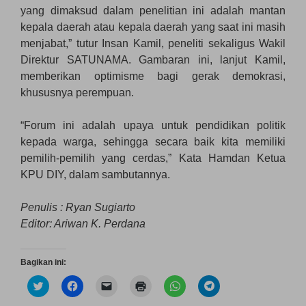
yang dimaksud dalam penelitian ini adalah mantan
kepala daerah atau kepala daerah yang saat ini masih
menjabat,” tutur Insan Kamil, peneliti sekaligus Wakil
Direktur SATUNAMA. Gambaran ini, lanjut Kamil,
memberikan optimisme bagi gerak demokrasi,
khususnya perempuan.
“Forum ini adalah upaya untuk pendidikan politik
kepada warga, sehingga secara baik kita memiliki
pemilih-pemilih yang cerdas,” Kata Hamdan Ketua
KPU DIY, dalam sambutannya.
Penulis : Ryan Sugiarto
Editor: Ariwan K. Perdana
Bagikan ini:
K
K
K
K
K
K
l
l
l
l
l
l
i
i
i
i
i
i