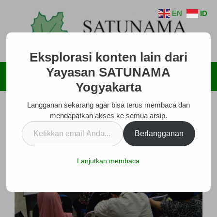
Langsung
EN
ID
ke
isi
Eksplorasi konten lain dari
Yayasan SATUNAMA
Menu
Yogyakarta
Langganan sekarang agar bisa terus membaca dan
mendapatkan akses ke semua arsip.
Ketikkan
Berlangganan
email
Anda...
Lanjutkan membaca