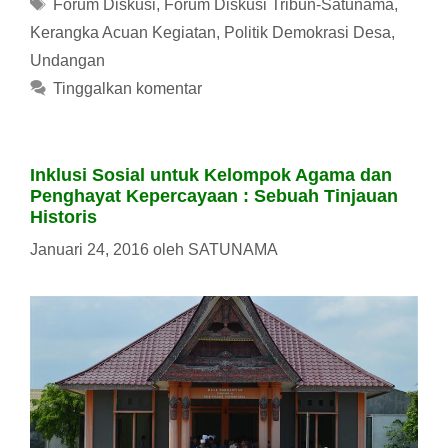
Tag
Forum Diskusi
,
Forum Diskusi Tribun-Satunama
,
Kerangka Acuan Kegiatan
,
Politik Demokrasi Desa
,
Undangan
Tinggalkan komentar
Inklusi Sosial untuk Kelompok Agama dan
Penghayat Kepercayaan : Sebuah Tinjauan
Historis
Januari 24, 2016
oleh
SATUNAMA