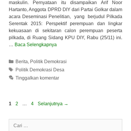
maskulin. Pernyataan itu disampaikan Arif Noor
Hartanto, Anggota DPRD DIY dari Partai Golkar dalam
acara Deseminasi Penelitian, yang berjudul Pilkada
Serentak 2015: Perspektif perempuan dan lingkar
kekuasaan di sekitaran calon perempuan peserta
pilkada, di Ruang Sidang KPU DIY, Rabu (25/11) ini.
…
Baca Selengkapnya
Kategori
Berita
,
Politik Demokrasi
Tag
Politik Demokrasi Desa
Tinggalkan komentar
Halaman
Halaman
Halaman
1
2
…
4
Selanjutnya
→
Cari
untuk: