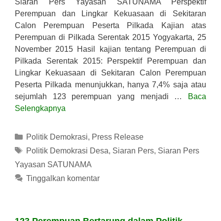
Siaran Pers Yayasan SATUNAMA Perspektif
Perempuan dan Lingkar Kekuasaan di Sekitaran
Calon Perempuan Peserta Pilkada Kajian atas
Perempuan di Pilkada Serentak 2015 Yogyakarta, 25
November 2015 Hasil kajian tentang Perempuan di
Pilkada Serentak 2015: Perspektif Perempuan dan
Lingkar Kekuasaan di Sekitaran Calon Perempuan
Peserta Pilkada menunjukkan, hanya 7,4% saja atau
sejumlah 123 perempuan yang menjadi …
Baca
Selengkapnya
Kategori
Politik Demokrasi
,
Press Release
Tag
Politik Demokrasi Desa
,
Siaran Pers
,
Siaran Pers
Yayasan SATUNAMA
Tinggalkan komentar