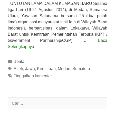
TUNTUTAN LAMA DALAM KEMASAN BARU Selama
tiga hari (19-21 Agustus 2014), di Medan, Sumatera
Utara, Yayasan Satunama bersama 25 (dua puluh
lima) organisasi masyarakat sipil lain di Wilayah Barat
Indonesia berpartisipasi dalam Lokakarya Wilayah
Barat untuk Kemitraan Pemerintahan Terbuka (KPT /
Government Partnership/OGP). …
Baca
Selengkapnya
Kategori
Berita
Tag
Aceh
,
Jawa
,
Kemitraan
,
Medan
,
Sumatera
Tinggalkan komentar
Cari
untuk: