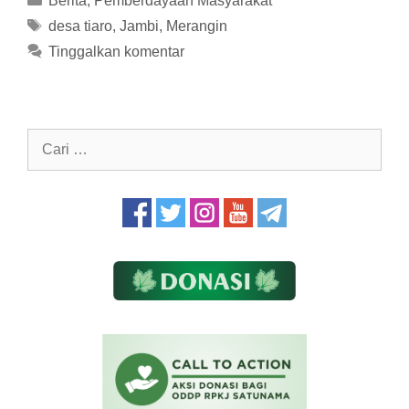
Berita
,
Pemberdayaan Masyarakat
Tag
desa tiaro
,
Jambi
,
Merangin
Tinggalkan komentar
Cari
untuk: