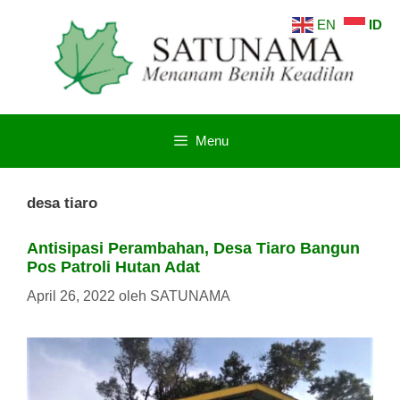
Langsung
EN
ID
ke
isi
Menu
desa tiaro
Antisipasi Perambahan, Desa Tiaro Bangun
Pos Patroli Hutan Adat
April 26, 2022
oleh
SATUNAMA