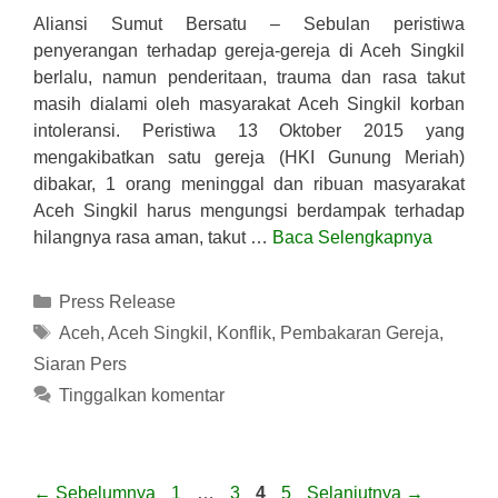
Aliansi Sumut Bersatu – Sebulan peristiwa
penyerangan terhadap gereja-gereja di Aceh Singkil
berlalu, namun penderitaan, trauma dan rasa takut
masih dialami oleh masyarakat Aceh Singkil korban
intoleransi. Peristiwa 13 Oktober 2015 yang
mengakibatkan satu gereja (HKI Gunung Meriah)
dibakar, 1 orang meninggal dan ribuan masyarakat
Aceh Singkil harus mengungsi berdampak terhadap
hilangnya rasa aman, takut …
Baca Selengkapnya
Kategori
Press Release
Tag
Aceh
,
Aceh Singkil
,
Konflik
,
Pembakaran Gereja
,
Siaran Pers
Tinggalkan komentar
Halaman
Halaman
Halaman
Halaman
←
Sebelumnya
1
…
3
4
5
Selanjutnya
→