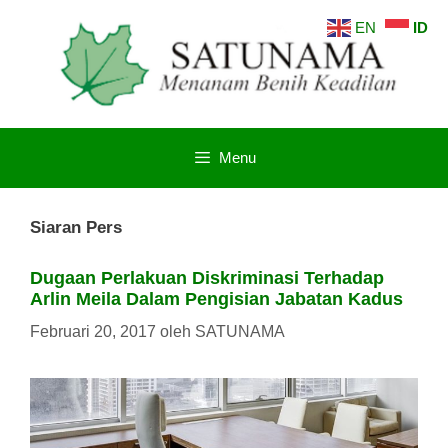
Langsung
EN
ID
ke
isi
Menu
Siaran Pers
Dugaan Perlakuan Diskriminasi Terhadap
Arlin Meila Dalam Pengisian Jabatan Kadus
Februari 20, 2017
oleh
SATUNAMA