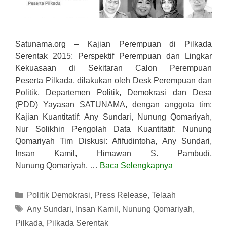
Satunama.org – Kajian Perempuan di Pilkada
Serentak 2015: Perspektif Perempuan dan Lingkar
Kekuasaan di Sekitaran Calon Perempuan
Peserta Pilkada, dilakukan oleh Desk Perempuan dan
Politik, Departemen Politik, Demokrasi dan Desa
(PDD) Yayasan SATUNAMA, dengan anggota tim:
Kajian Kuantitatif: Any Sundari, Nunung Qomariyah,
Nur Solikhin Pengolah Data Kuantitatif: Nunung
Qomariyah Tim Diskusi: Afifudintoha, Any Sundari,
Insan Kamil, Himawan S. Pambudi,
Nunung Qomariyah, …
Baca Selengkapnya
Kategori
Politik Demokrasi
,
Press Release
,
Telaah
Tag
Any Sundari
,
Insan Kamil
,
Nunung Qomariyah
,
Pilkada
,
Pilkada Serentak