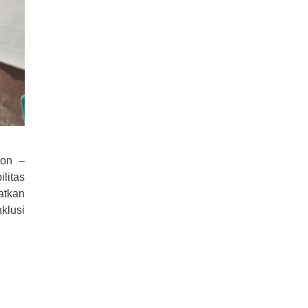
ron –
litas
atkan
klusi