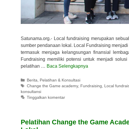
Satunama.org.- Local fundraising merupakan seb
sumber pendanaan lokal. Local Fundraising menjad
termasuk menjaga kelangsungan finansial lemba
Fundraising memiliki potensi untuk menjadi solusi
pelatihan …
Baca Selengkapnya
Kategori
Berita
,
Pelatihan & Konsultasi
Tag
Change the Game academy
,
Fundraising
,
Local fundrai
konsultansi
Tinggalkan komentar
Pelatihan Change the Game Acade