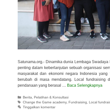
Satunama.org.- Dinamika dunia Lembaga Swadaya M
penting dalam keberlanjutan sebuah organisasi s
masyarakat dan ekonomi negara Indonesia yang 
berubah di masa mendatang. Local fundraising 
pendanaan yang berasal …
Baca Selengkapnya
Kategori
Berita
,
Pelatihan & Konsultasi
Tag
Change the Game academy
,
Fundraising
,
Local fundrai
Tinggalkan komentar