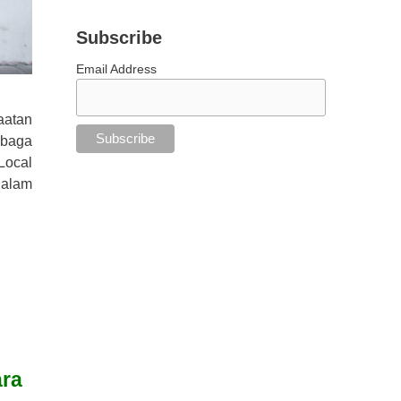
Subscribe
Email Address
aatan
mbaga
Local
dalam
ara