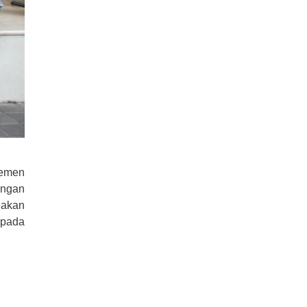
lemen
angan
 akan
 pada