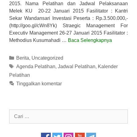
2015. Nama Pelatihan dan Jadwal Pelaksanaan
Melek KU 20-22 Januari 2015 Fasilitator : Kantri
Sekar Wandansari Investasi Peserta : Rp.3.500.000,-
(http://goo.gl/cWn8Yk) Straegic Management For
Executiv Management 26-27 Januari 2015 Fasilitator :
Methodius Kusumahadi …
Baca Selengkapnya
Kategori
Berita
,
Uncategorized
Tag
Agenda Pelatihan
,
Jadwal Pelatihan
,
Kalender
Pelatihan
Tinggalkan komentar
Cari
untuk: