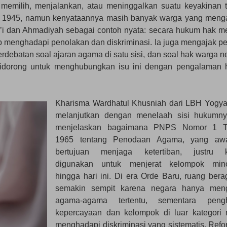
 memilih, menjalankan, atau meninggalkan suatu keyakinan 
UD 1945, namun kenyataannya masih banyak warga yang meng
i dan Ahmadiyah sebagai contoh nyata: secara hukum hak m
 menghadapi penolakan dan diskriminasi. Ia juga mengajak pe
rdebatan soal ajaran agama di satu sisi, dan soal hak warga n
rta didorong untuk menghubungkan isu ini dengan pengalaman 
Kharisma Wardhatul Khusniah dari LBH Yogya
melanjutkan dengan menelaah sisi hukumny
menjelaskan bagaimana PNPS Nomor 1 T
1965 tentang Penodaan Agama, yang awa
bertujuan menjaga ketertiban, justru 
digunakan untuk menjerat kelompok mino
hingga hari ini. Di era Orde Baru, ruang ber
semakin sempit karena negara hanya men
agama-agama tertentu, sementara pengh
kepercayaan dan kelompok di luar kategori 
menghadapi diskriminasi yang sistematis. Refo