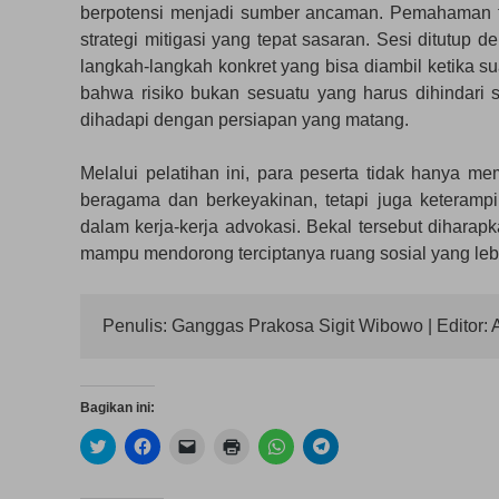
berpotensi menjadi sumber ancaman. Pemahaman te
strategi mitigasi yang tepat sasaran. Sesi ditutup
langkah-langkah konkret yang bisa diambil ketika s
bahwa risiko bukan sesuatu yang harus dihindari 
dihadapi dengan persiapan yang matang.
Melalui pelatihan ini, para peserta tidak hany
beragama dan berkeyakinan, tetapi juga keterampi
dalam kerja-kerja advokasi. Bekal tersebut dihar
mampu mendorong terciptanya ruang sosial yang leb
Penulis: Ganggas Prakosa Sigit Wibowo | Editor: A
Bagikan ini:
K
K
K
K
K
K
l
l
l
l
l
l
i
i
i
i
i
i
k
k
k
k
k
k