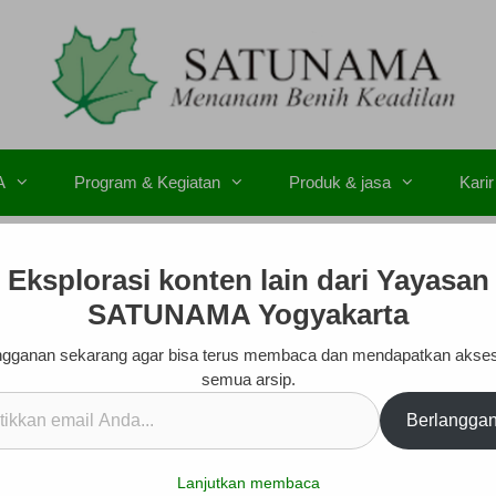
A
Program & Kegiatan
Produk & jasa
Karir
Eksplorasi konten lain dari Yayasan
SATUNAMA Yogyakarta
gganan sekarang agar bisa terus membaca dan mendapatkan akse
semua arsip.
kan
Berlangga
.
Lanjutkan membaca