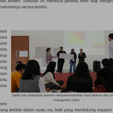
asi konten. Simulasi ini membuat peserta lebih siap mengh
ahaminya secara teoritis.
sesi
para
ulai
siko
akup
vidu
yang
raan
antu
elas
Salah satu kelompok peserta mempresentasikan hasil diskusi dari si
manajemen risiko
sesi
k yang terlibat dalam suatu isu, baik yang mendukung maupun