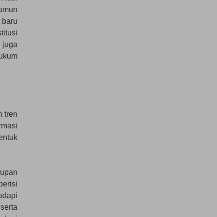
amun
 baru
itusi
 juga
hukum
 tren
rmasi
entuk
dupan
erisi
adapi
serta