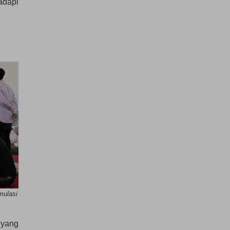
adapi
mulasi
 yang