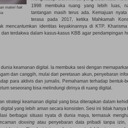
1998 membuka ruang yang lebih luas, n
an materi hak
tantangan masih terus ada. Kemajuan nyata
ia
terasa pada 2017, ketika Mahkamah Konst
 mencantumkan identitas keyakinannya di KTP. Kharisma
 dan terdakwa dalam kasus-kasus KBB agar pendampingan 
dunia keamanan digital. Ia membuka sesi dengan memaparkan
agam dan canggih, mulai dari peretasan akun, penyebaran info
hadap para aktivis dan jurnalis. Pemahaman terhadap bentuk-b
um seseorang bisa melindungi dirinya di ruang digital.
n strategi keamanan digital yang bisa diterapkan dalam kehi
gital yang lebih aman secara konsisten. Sesi ini tidak hanya b
mulasi berbagai situasi nyata di dunia maya, termasuk mengh
 ancaman
doxxing
atau penyebaran data pribadi tanpa izin, 