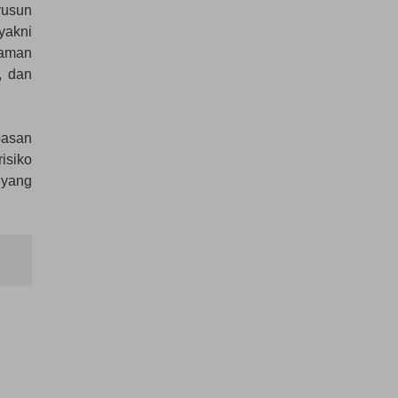
yusun
yakni
haman
, dan
basan
isiko
 yang