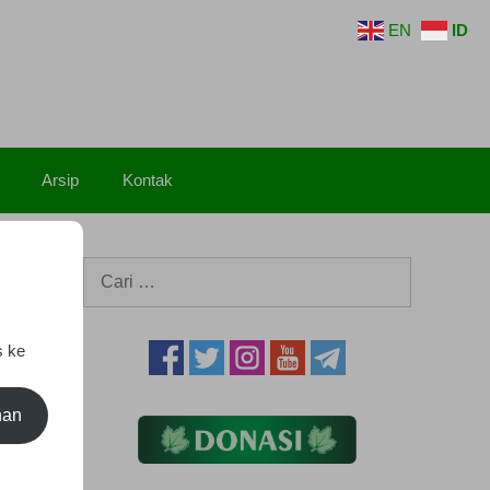
EN
ID
Arsip
Kontak
Cari
untuk:
s ke
nan