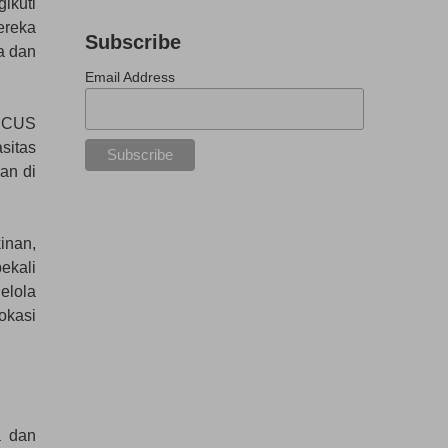
ikuti
ereka
Subscribe
a dan
Email Address
VICUS
sitas
an di
inan,
ekali
elola
okasi
a dan