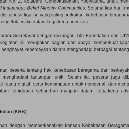
pan No. 2, Kotabaru, Gondokusuman, Yogyakarta, untuk meng
nd Indigenous Belief Minority Communities
. Selama tiga hari, m
s seputar tiga isu yang saling berkaitan: kebebasan beragam
mengelola risiko dalam kerja-kerja advokasi.
Forum Secretariat dengan dukungan Tifa Foundation dan CI
 Kegiatan ini merupakan bagian dari upaya memperkuat kapa
n penghayat kepercayaan dalam menghadapi berbagai tantang
aman peserta tentang hak kebebasan beragama dan berkeyak
menghadapi tantangan unik. Selain itu, peserta juga dib
 di ruang digital, serta kemampuan untuk mengenali dan meng
lam kehidupan sehari-hari maupun dalam kerja-kerja adv
kinan (KBB)
tihan dengan memperkenalkan konsep Kebebasan Beragam