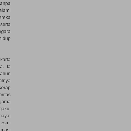
tanpa
alami
ereka
serta
egara
hidup
karta
a. Ia
ahun
lnya
kerap
ritas
agama
gakui
ayat
resmi
rmasi