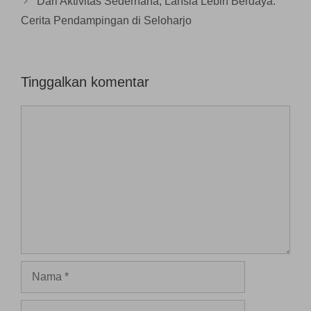
Dari Aktivitas Sederhana, Lansia Lebih Berdaya:
u
)
Cerita Pendampingan di Seloharjo
Tinggalkan komentar
Komentar
Nama
Surel