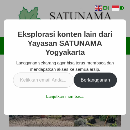
Langsung
EN
ID
ke
isi
Eksplorasi konten lain dari
Yayasan SATUNAMA
Menu
Yogyakarta
Langganan sekarang agar bisa terus membaca dan
mendapatkan akses ke semua arsip.
Ketikkan
Berlangganan
email
Anda...
Lanjutkan membaca