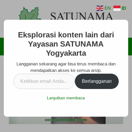
Langsung
EN
ID
ke
isi
Eksplorasi konten lain dari
Yayasan SATUNAMA
Menu
Yogyakarta
Langganan sekarang agar bisa terus membaca dan
mendapatkan akses ke semua arsip.
Ketikkan
Berlangganan
email
Anda...
Lanjutkan membaca