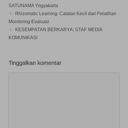
a
n
SATUNAMA Yogyakarta
g
b
Rhizomatic Learning: Catatan Kecil dari Pelatihan
a
r
Monitoring-Evaluasi
u
)
KESEMPATAN BERKARYA: STAF MEDIA
KOMUNIKASI
Tinggalkan komentar
Komentar