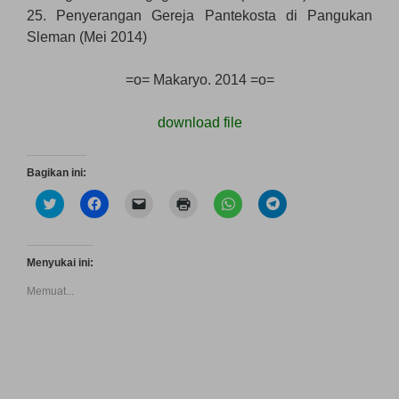
25. Penyerangan Gereja Pantekosta di Pangukan
Sleman (Mei 2014)
=o= Makaryo. 2014 =o=
download file
Bagikan ini:
K
K
K
K
K
K
l
l
l
l
l
l
i
i
i
i
i
i
k
k
k
k
k
k
u
u
u
u
u
u
n
n
n
n
n
n
Menyukai ini:
t
t
t
t
t
t
u
u
u
u
u
u
Memuat...
k
k
k
k
k
k
b
m
m
m
b
b
e
e
e
e
e
e
r
m
n
n
r
r
b
b
g
c
b
b
a
a
i
e
a
a
g
g
r
t
g
g
i
i
i
a
i
i
p
k
m
k
d
d
a
a
k
(
i
i