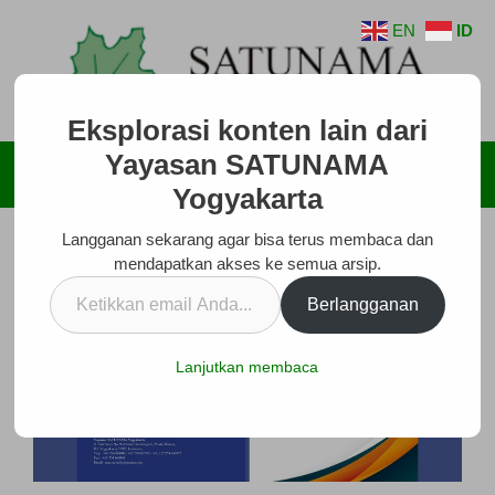
Langsung
EN
ID
ke
isi
Eksplorasi konten lain dari
Yayasan SATUNAMA
Menu
Yogyakarta
Langganan sekarang agar bisa terus membaca dan
mendapatkan akses ke semua arsip.
Ketikkan
Berlangganan
email
Anda...
Lanjutkan membaca