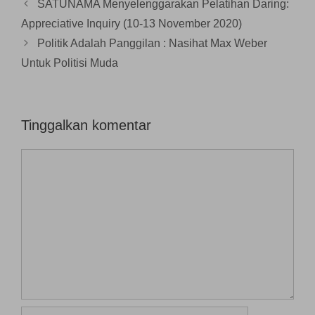
n
SATUNAMA Menyelenggarakan Pelatihan Daring:
g
b
Appreciative Inquiry (10-13 November 2020)
a
r
Politik Adalah Panggilan : Nasihat Max Weber
u
)
Untuk Politisi Muda
Tinggalkan komentar
Komentar
Nama