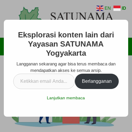
Langsung
EN
ID
ke
isi
Eksplorasi konten lain dari
Yayasan SATUNAMA
Menu
Yogyakarta
Langganan sekarang agar bisa terus membaca dan
mendapatkan akses ke semua arsip.
Ketikkan
Berlangganan
email
Anda...
Lanjutkan membaca