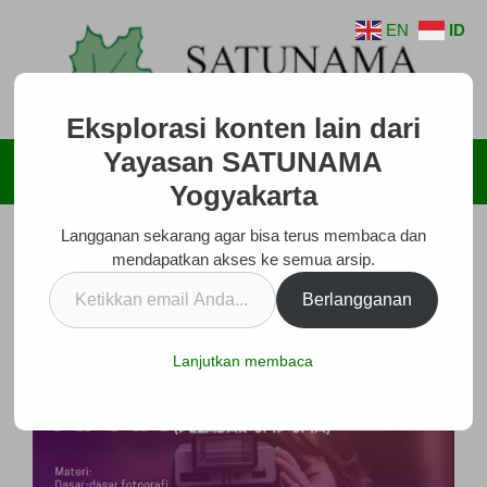
Langsung
EN
ID
ke
isi
Eksplorasi konten lain dari
Yayasan SATUNAMA
Menu
Yogyakarta
Langganan sekarang agar bisa terus membaca dan
mendapatkan akses ke semua arsip.
Ketikkan
Berlangganan
email
Anda...
Lanjutkan membaca