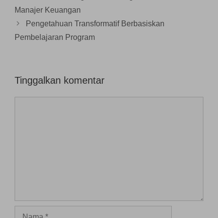
g
b
Manajer Keuangan
a
r
Pengetahuan Transformatif Berbasiskan
u
)
Pembelajaran Program
Tinggalkan komentar
Komentar
Nama