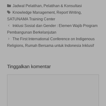
a
g
e
r
r
r
b
n
u
u
Kategori
Jadwal Pelatihan
,
Pelatihan & Konsultasi
u
a
d
)
)
)
r
e
Tag
Knowledge Management
,
Report Writing
,
u
l
)
a
SATUNAMA Training Center
y
a
n
Inklusi Sosial dan Gender : Elemen Wajib Program
g
b
Pembangunan Berkelanjutan
a
r
The First International Conference on Indigenous
u
)
Religions, Rumah Bersama untuk Indonesia Inklusif
Tinggalkan komentar
Komentar