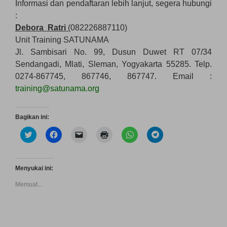
Informasi dan pendaftaran lebih lanjut, segera hubungi
:
Debora Ratri
(
082226887110)
Unit Training SATUNAMA
Jl. Sambisari No. 99, Dusun Duwet RT 07/34
Sendangadi, Mlati, Sleman, Yogyakarta 55285. Telp.
0274-867745, 867746, 867747. Email :
training@satunama.org
Bagikan ini:
K
K
K
K
K
K
l
l
l
l
l
l
i
i
i
i
i
i
k
k
k
k
k
k
u
u
u
u
u
u
n
n
n
n
n
n
Menyukai ini:
t
t
t
t
t
t
u
u
u
u
u
u
Memuat...
k
k
k
k
k
k
b
m
m
m
b
b
e
e
e
e
e
e
r
m
n
n
r
r
b
b
g
c
b
b
a
a
i
e
a
a
g
g
r
t
g
g