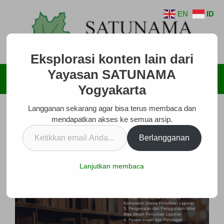
Langsung
EN
ID
ke
isi
Eksplorasi konten lain dari
Yayasan SATUNAMA
Menu
Yogyakarta
Langganan sekarang agar bisa terus membaca dan
mendapatkan akses ke semua arsip.
Ketikkan
Berlangganan
email
Anda...
Lanjutkan membaca