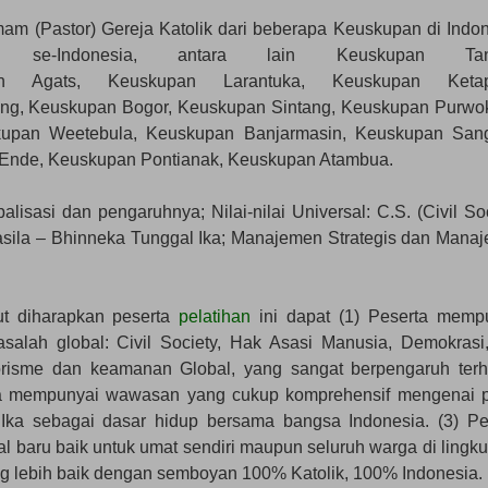
 Imam (Pastor) Gereja Katolik dari beberapa Keuskupan di Indon
se-Indonesia, antara lain Keuskupan Tan
an Agats, Keuskupan Larantuka, Keuskupan Ketap
g, Keuskupan Bogor, Keuskupan Sintang, Keuskupan Purwok
upan Weetebula, Keuskupan Banjarmasin, Keuskupan San
Ende, Keuskupan Pontianak, Keuskupan Atambua.
alisasi dan pengaruhnya; Nilai-nilai Universal: C.S. (Civil So
casila – Bhinneka Tunggal Ika; Manajemen Strategis dan Mana
t diharapkan peserta
pelatihan
ini dapat (1) Peserta memp
ah global: Civil Society, Hak Asasi Manusia, Demokrasi
 terorisme dan keamanan Global, yang sangat berpengaruh ter
rta mempunyai wawasan yang cukup komprehensif mengenai p
Ika sebagai dasar hidup bersama bangsa Indonesia. (3) Pe
l baru baik untuk umat sendiri maupun seluruh warga di lingk
 lebih baik dengan semboyan 100% Katolik, 100% Indonesia.