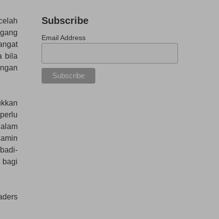
Subscribe
celah
egang
Email Address
angat
 bila
angan
ukkan
perlu
dalam
jamin
badi-
 bagi
aders