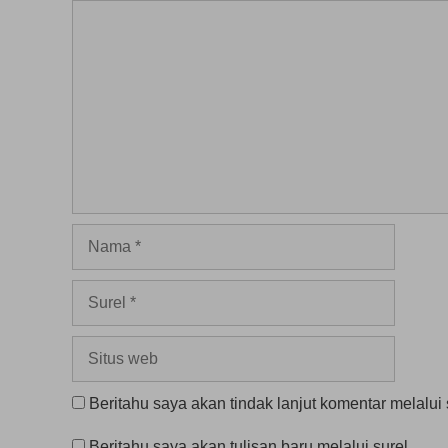
Komentar
Nama
Surel
Situs
web
Beritahu saya akan tindak lanjut komentar melalui 
Beritahu saya akan tulisan baru melalui surel.