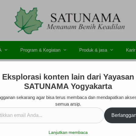
A
Program & Kegiatan
Produk & jasa
Karir
Eksplorasi konten lain dari Yayasan
SATUNAMA Yogyakarta
gganan sekarang agar bisa terus membaca dan mendapatkan akse
semua arsip.
kan
Berlangga
.
Lanjutkan membaca