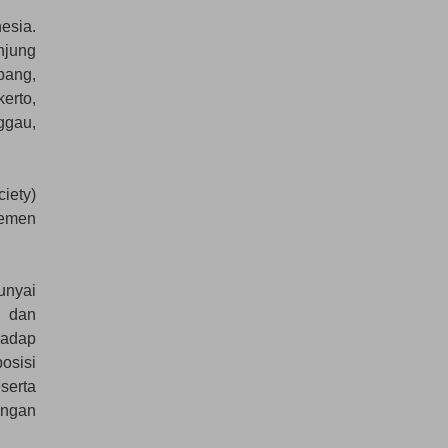
esia.
jung
ang,
erto,
ggau,
ciety)
jemen
unyai
, dan
hadap
osisi
serta
ungan