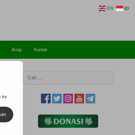
EN
ID
Arsip
Kontak
Cari
untuk:
s ke
nan