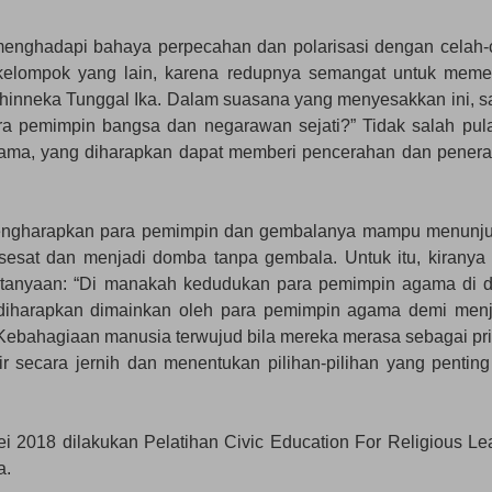
 menghadapi bahaya perpecahan dan polarisasi dengan celah-
elompok yang lain, karena redupnya semangat untuk mem
 Bhinneka Tunggal Ika. Dalam suasana yang menyesakkan ini, s
a pemimpin bangsa dan negarawan sejati?” Tidak salah pula
gama, yang diharapkan dapat memberi pencerahan dan pener
 mengharapkan para pemimpin dan gembalanya mampu menunj
esat dan menjadi domba tanpa gembala. Untuk itu, kiranya 
rtanyaan: “Di manakah kedudukan para pemimpin agama di 
g diharapkan dimainkan oleh para pemimpin agama demi men
 Kebahagiaan manusia terwujud bila mereka merasa sebagai pri
kir secara jernih dan menentukan pilihan-pilihan yang penting
ei 2018 dilakukan Pelatihan Civic Education For Religious Le
a.