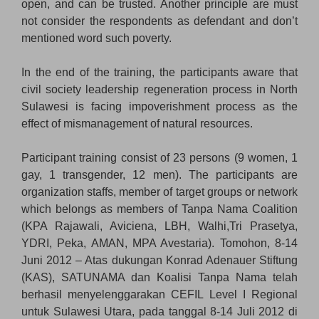
open, and can be trusted. Another principle are must
not consider the respondents as defendant and don’t
mentioned word such poverty.
In the end of the training, the participants aware that
civil society leadership regeneration process in North
Sulawesi is facing impoverishment process as the
effect of mismanagement of natural resources.
Participant training consist of 23 persons (9 women, 1
gay, 1 transgender, 12 men). The participants are
organization staffs, member of target groups or network
which belongs as members of Tanpa Nama Coalition
(KPA Rajawali, Aviciena, LBH, Walhi,Tri Prasetya,
YDRI, Peka, AMAN, MPA Avestaria).
Tomohon, 8-14
Juni 2012 – Atas dukungan Konrad Adenauer Stiftung
(KAS), SATUNAMA dan Koalisi Tanpa Nama telah
berhasil menyelenggarakan CEFIL Level I Regional
untuk Sulawesi Utara, pada tanggal 8-14 Juli 2012 di