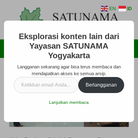
Langsung
EN
ID
ke
isi
Eksplorasi konten lain dari
Yayasan SATUNAMA
Menu
Yogyakarta
Langganan sekarang agar bisa terus membaca dan
mendapatkan akses ke semua arsip.
Ketikkan
Berlangganan
email
Anda...
Lanjutkan membaca