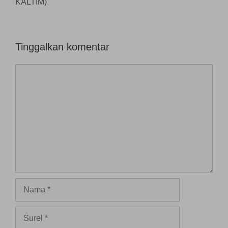
KALTIM)
u
)
Tinggalkan komentar
Komentar
Nama
Surel