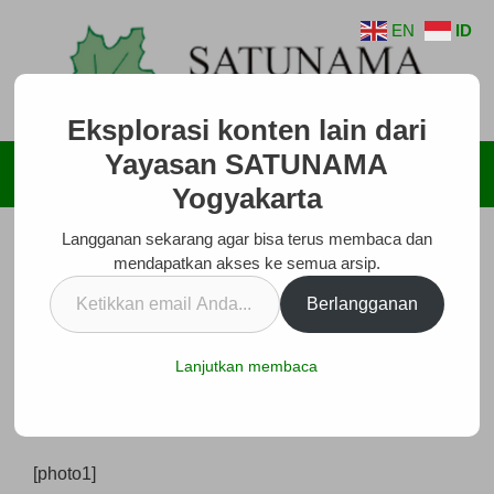
Langsung
EN
ID
ke
isi
Eksplorasi konten lain dari
Yayasan SATUNAMA
Menu
Yogyakarta
Langganan sekarang agar bisa terus membaca dan
Pelatihan Pengembangan Organisasi
mendapatkan akses ke semua arsip.
(Organisational Development/OD) ke-6, 13-18
Ketikkan
Oktober 2008
Berlangganan
email
Januari 2, 2009
oleh
SATUNAMA
Anda...
Lanjutkan membaca
The-6th Organizational Development Training 13-18
October 2008
[photo1]