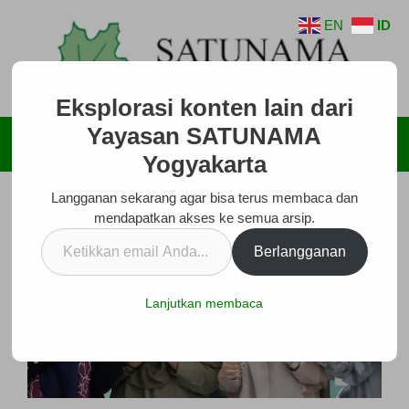
Langsung
EN
ID
ke
isi
Eksplorasi konten lain dari
Yayasan SATUNAMA
Menu
Yogyakarta
Langganan sekarang agar bisa terus membaca dan
mendapatkan akses ke semua arsip.
Ketikkan
Berlangganan
email
Anda...
Lanjutkan membaca