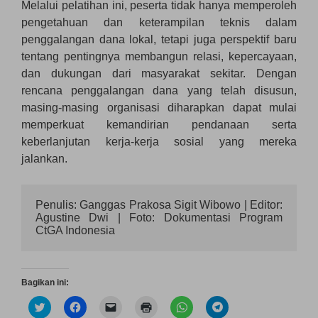
Melalui pelatihan ini, peserta tidak hanya memperoleh
pengetahuan dan keterampilan teknis dalam
penggalangan dana lokal, tetapi juga perspektif baru
tentang pentingnya membangun relasi, kepercayaan,
dan dukungan dari masyarakat sekitar. Dengan
rencana penggalangan dana yang telah disusun,
masing-masing organisasi diharapkan dapat mulai
memperkuat kemandirian pendanaan serta
keberlanjutan kerja-kerja sosial yang mereka
jalankan.
Penulis: Ganggas Prakosa Sigit Wibowo | Editor: 
Agustine Dwi | Foto: Dokumentasi Program 
CtGA Indonesia
Bagikan ini:
K
K
K
K
K
K
l
l
l
l
l
l