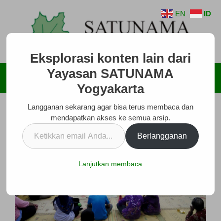
Langsung
EN
ID
ke
isi
Eksplorasi konten lain dari
Yayasan SATUNAMA
Menu
Yogyakarta
Langganan sekarang agar bisa terus membaca dan
mendapatkan akses ke semua arsip.
Ketikkan
Berlangganan
email
Anda...
Lanjutkan membaca