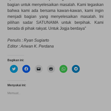
bagian untuk menyelesaikan masalah. Kami tegaskan
bahwa kami ada bersama kawan-kawan, kami ingin
menjadi bagian yang menyelesaikan masalah. Ini
pilihan sadar SATUNAMA untuk berpihak. Kami
berada di pihak rakyat. Untuk Jogja berdaya”
Penulis : Ryan Sugiarto
Editor : Ariwan K. Perdana
Bagikan ini:
K
K
K
K
K
K
l
l
l
l
l
l
i
i
i
i
i
i
k
k
k
k
k
k
u
u
u
u
u
u
n
n
n
n
n
n
Menyukai ini:
t
t
t
t
t
t
u
u
u
u
u
u
Memuat...
k
k
k
k
k
k
b
m
m
m
b
b
e
e
e
e
e
e
r
m
n
n
r
r
b
b
g
c
b
b
a
a
i
e
a
a