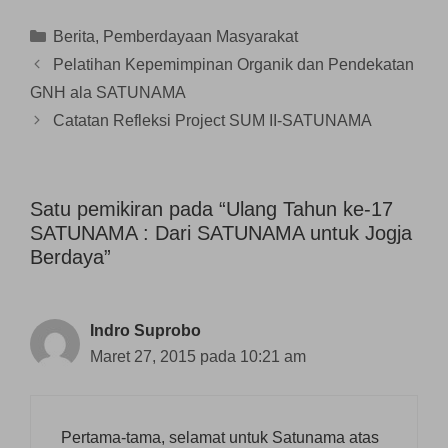
b
n
j
a
a
a
g
e
r
r
r
b
n
u
u
Kategori
Berita
,
Pemberdayaan Masyarakat
u
a
d
)
)
)
r
e
Pelatihan Kepemimpinan Organik dan Pendekatan
u
l
)
a
GNH ala SATUNAMA
y
a
n
Catatan Refleksi Project SUM II-SATUNAMA
g
b
a
r
u
)
Satu pemikiran pada “Ulang Tahun ke-17
SATUNAMA : Dari SATUNAMA untuk Jogja
Berdaya”
Indro Suprobo
Maret 27, 2015 pada 10:21 am
Pertama-tama, selamat untuk Satunama atas