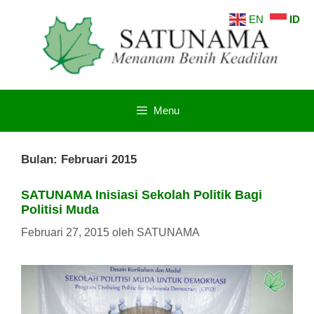
Langsung
EN
ID
ke
isi
Menu
Bulan:
Februari 2015
SATUNAMA Inisiasi Sekolah Politik Bagi
Politisi Muda
Februari 27, 2015
oleh
SATUNAMA