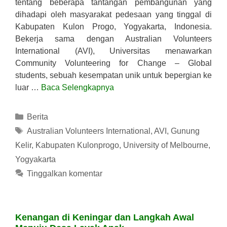
tentang beberapa tantangan pembangunan yang
dihadapi oleh masyarakat pedesaan yang tinggal di
Kabupaten Kulon Progo, Yogyakarta, Indonesia.
Bekerja sama dengan Australian Volunteers
International (AVI), Universitas menawarkan
Community Volunteering for Change – Global
students, sebuah kesempatan unik untuk bepergian ke
luar …
Baca Selengkapnya
Kategori
Berita
Tag
Australian Volunteers International
,
AVI
,
Gunung
Kelir
,
Kabupaten Kulonprogo
,
University of Melbourne
,
Yogyakarta
Tinggalkan komentar
Kenangan di Keningar dan Langkah Awal