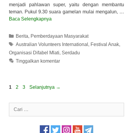
menjadi pahlawan super, yaitu dengan membantu
teman. Pukul 9.30 suara gamelan mulai mengalun, …
Baca Selengkapnya
Kategori
Berita
,
Pemberdayaan Masyarakat
Tag
Australian Volunteers International
,
Festival Anak
,
Organisasi Difabel Mlati
,
Serdadu
Tinggalkan komentar
Halaman
Halaman
Halaman
1
2
3
Selanjutnya
→
Cari
untuk: