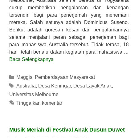
Melbourne, Australia selama berada di Yogyakarta
cukup memberikan pengalaman dan kenangan
tersendiri bagi para penerjemah yang menemani
mereka. Salah satunya adalah Dominicus Suseno.
Berikut adalah goresan kesan dan pengalamannya
selama menjalani peran sebagai penerjemah bagi
para mahasiswa Australia tersebut. Tidak terasa, 18
hari telah berlalu dalam kegiatan para mahasiswa …
Baca Selengkapnya
Kategori
Maggis
,
Pemberdayaan Masyarakat
Tag
Australia
,
Desa Keningar
,
Desa Layak Anak
,
Universitas Melbourne
Tinggalkan komentar
Musik Meriah di Festival Anak Dusun Duwet