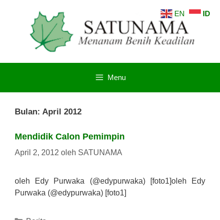
Langsung
EN
ID
ke
isi
Menu
Bulan:
April 2012
Mendidik Calon Pemimpin
April 2, 2012
oleh
SATUNAMA
oleh Edy Purwaka (@edypurwaka) [foto1]oleh Edy
Purwaka (@edypurwaka) [foto1]
Kategori