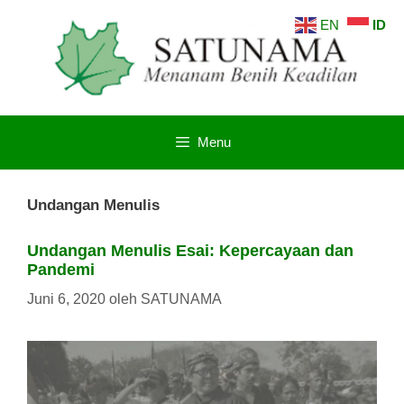
Langsung
EN
ID
ke
isi
Menu
Undangan Menulis
Undangan Menulis Esai: Kepercayaan dan
Pandemi
Juni 6, 2020
oleh
SATUNAMA