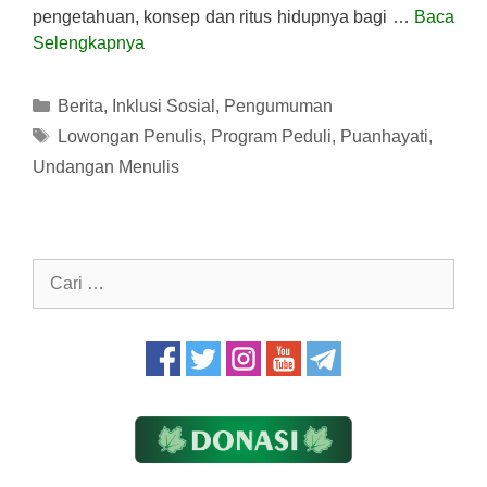
pengetahuan, konsep dan ritus hidupnya bagi …
Baca
Selengkapnya
Kategori
Berita
,
Inklusi Sosial
,
Pengumuman
Tag
Lowongan Penulis
,
Program Peduli
,
Puanhayati
,
Undangan Menulis
Cari
untuk: