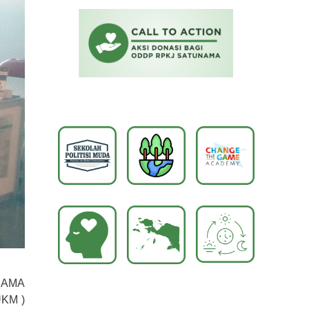
UNAMA
UKM )