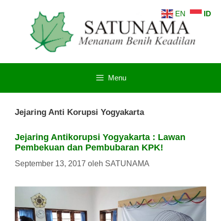
Langsung
EN
ID
ke
isi
Menu
Jejaring Anti Korupsi Yogyakarta
Jejaring Antikorupsi Yogyakarta : Lawan
Pembekuan dan Pembubaran KPK!
September 13, 2017
oleh
SATUNAMA