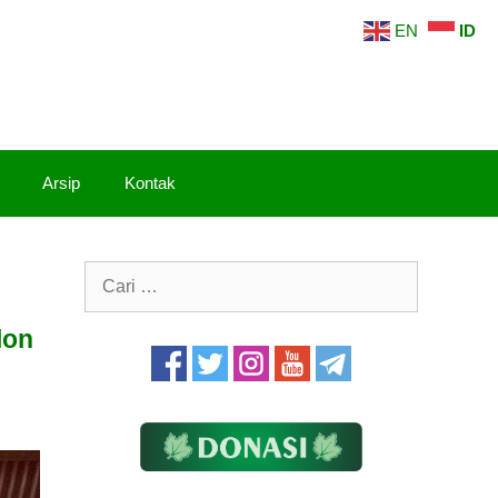
EN
ID
Arsip
Kontak
Cari
untuk:
lon