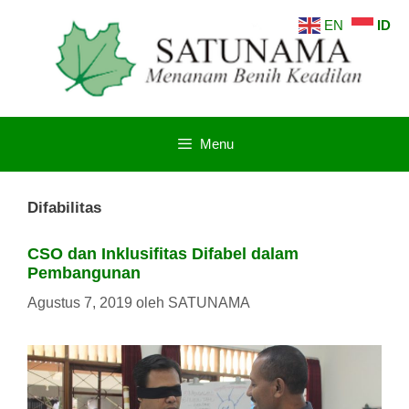
Langsung
EN
ID
ke
isi
Menu
Difabilitas
CSO dan Inklusifitas Difabel dalam
Pembangunan
Agustus 7, 2019
oleh
SATUNAMA