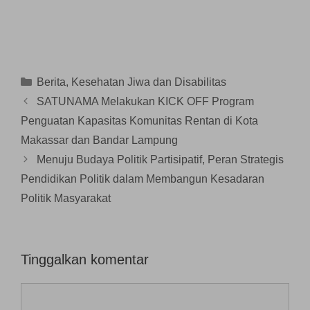
l
d
b
)
a
a
a
e
u
y
y
y
l
k
a
a
a
a
a
n
n
n
y
d
g
g
g
a
i
b
b
b
n
j
a
a
a
g
e
r
r
r
b
n
u
u
Kategori
Berita
,
Kesehatan Jiwa dan Disabilitas
u
a
d
)
)
)
r
e
SATUNAMA Melakukan KICK OFF Program
u
l
)
a
Penguatan Kapasitas Komunitas Rentan di Kota
y
a
n
Makassar dan Bandar Lampung
g
b
Menuju Budaya Politik Partisipatif, Peran Strategis
a
r
Pendidikan Politik dalam Membangun Kesadaran
u
)
Politik Masyarakat
Tinggalkan komentar
Komentar