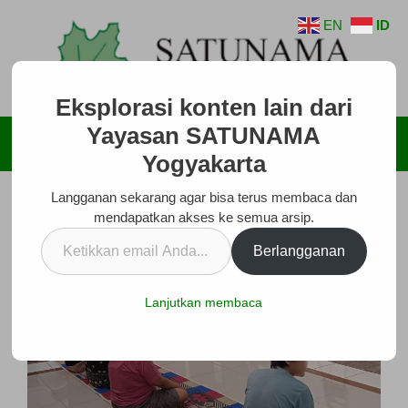
Langsung
EN
ID
ke
isi
Eksplorasi konten lain dari
Yayasan SATUNAMA
Menu
Yogyakarta
Langganan sekarang agar bisa terus membaca dan
mendapatkan akses ke semua arsip.
Ketikkan
Berlangganan
email
Anda...
Lanjutkan membaca