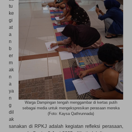
tu
ke
gi
at
a
n
b
er
m
ak
n
a
ya
n
Warga Dampingan tengah menggambar di kertas putih
g
sebagai media untuk mengekspresikan perasaan mereka
dil
(Foto: Kaysa Qathrunnada)
ak
sanakan di RPKJ adalah kegiatan refleksi perasaan,