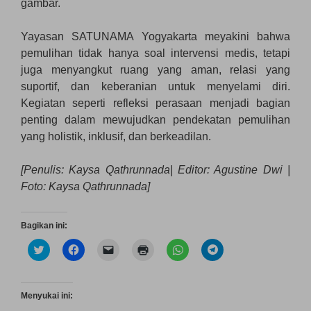
gambar.
Yayasan SATUNAMA Yogyakarta meyakini bahwa
pemulihan tidak hanya soal intervensi medis, tetapi
juga menyangkut ruang yang aman, relasi yang
suportif, dan keberanian untuk menyelami diri.
Kegiatan seperti refleksi perasaan menjadi bagian
penting dalam mewujudkan pendekatan pemulihan
yang holistik, inklusif, dan berkeadilan.
[Penulis: Kaysa Qathrunnada| Editor: Agustine Dwi |
Foto: Kaysa Qathrunnada]
Bagikan ini:
K
K
K
K
K
K
l
l
l
l
l
l
i
i
i
i
i
i
k
k
k
k
k
k
u
u
u
u
u
u
n
n
n
n
n
n
Menyukai ini:
t
t
t
t
t
t