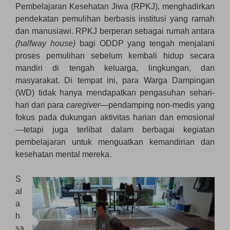
Pembelajaran Kesehatan Jiwa (RPKJ), menghadirkan
pendekatan pemulihan berbasis institusi yang ramah
dan manusiawi. RPKJ berperan sebagai rumah antara
(halfway house)
bagi ODDP yang tengah menjalani
proses pemulihan sebelum kembali hidup secara
mandiri di tengah keluarga, lingkungan, dan
masyarakat. Di tempat ini, para Warga Dampingan
(WD) tidak hanya mendapatkan pengasuhan sehari-
hari dari para
caregiver
—pendamping non-medis yang
fokus pada dukungan aktivitas harian dan emosional
—tetapi juga terlibat dalam berbagai kegiatan
pembelajaran untuk menguatkan kemandirian dan
kesehatan mental mereka.
S
al
a
h
sa